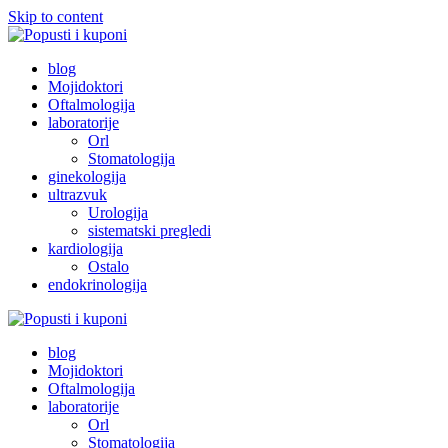
Skip to content
Popusti Beograd
blog
Popusti i kuponi
Mojidoktori
Oftalmologija
laboratorije
Orl
Stomatologija
ginekologija
ultrazvuk
Urologija
sistematski pregledi
kardiologija
Ostalo
endokrinologija
Popusti Beograd
blog
Popusti i kuponi
Mojidoktori
Oftalmologija
laboratorije
Orl
Stomatologija