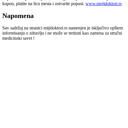
kupon, platite na licu mesta i ostvarite popust.
www.mojidoktori.rs
Napomena
Sav sadržaj na stranici mijidoktori.rs namenjen je isključivo opštem
informisanju o zdravlju i ne može se tretirati kao zamena za stručni
medicinski savet !