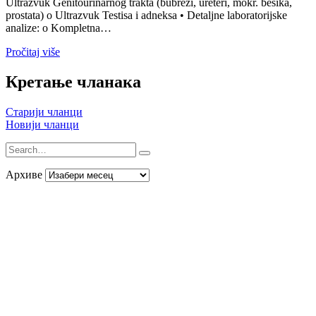
Ultrazvuk Genitourinarnog trakta (bubrezi, ureteri, mokr. bešika,
prostata) o Ultrazvuk Testisa i adneksa • Detaljne laboratorijske
analize: o Kompletna…
Pročitaj više
Кретање чланака
Старији чланци
Новији чланци
Архиве