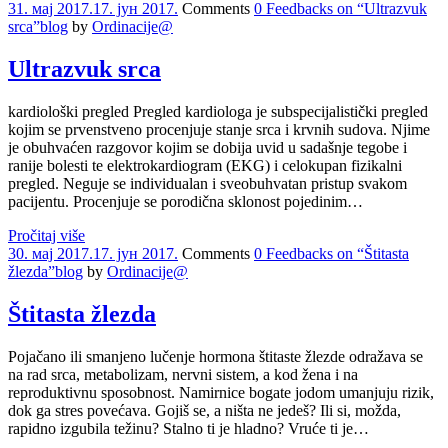
31. мај 2017.
17. јун 2017.
Comments
0 Feedbacks on “Ultrazvuk
srca”
blog
by
Ordinacije@
Ultrazvuk srca
kardiološki pregled Pregled kardiologa je subspecijalistički pregled
kojim se prvenstveno procenjuje stanje srca i krvnih sudova. Njime
je obuhvaćen razgovor kojim se dobija uvid u sadašnje tegobe i
ranije bolesti te elektrokardiogram (EKG) i celokupan fizikalni
pregled. Neguje se individualan i sveobuhvatan pristup svakom
pacijentu. Procenjuje se porodična sklonost pojedinim…
Pročitaj više
30. мај 2017.
17. јун 2017.
Comments
0 Feedbacks on “Štitasta
žlezda”
blog
by
Ordinacije@
Štitasta žlezda
Pojačano ili smanjeno lučenje hormona štitaste žlezde odražava se
na rad srca, metabolizam, nervni sistem, a kod žena i na
reproduktivnu sposobnost. Namirnice bogate jodom umanjuju rizik,
dok ga stres povećava. Gojiš se, a ništa ne jedeš? Ili si, možda,
rapidno izgubila težinu? Stalno ti je hladno? Vruće ti je…