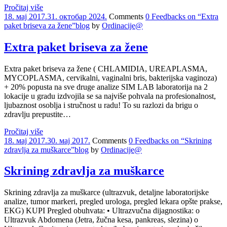
Pročitaj više
18. мај 2017.
31. октобар 2024.
Comments
0 Feedbacks on “Extra
paket briseva za žene”
blog
by
Ordinacije@
Extra paket briseva za žene
Extra paket briseva za žene ( CHLAMIDIA, UREAPLASMA,
MYCOPLASMA, cervikalni, vaginalni bris, bakterijska vaginoza)
+ 20% popusta na sve druge analize SIM LAB laboratorija na 2
lokacije u gradu izdvojila se sa najviše pohvala na profesionalnost,
ljubaznost osoblja i stručnost u radu! To su razlozi da brigu o
zdravlju prepustite…
Pročitaj više
18. мај 2017.
30. мај 2017.
Comments
0 Feedbacks on “Skrining
zdravlja za muškarce”
blog
by
Ordinacije@
Skrining zdravlja za muškarce
Skrining zdravlja za muškarce (ultrazvuk, detaljne laboratorijske
analize, tumor markeri, pregled urologa, pregled lekara opšte prakse,
EKG) KUPI Pregled obuhvata: • Ultrazvučna dijagnostika: o
Ultrazvuk Abdomena (Jetra, žučna kesa, pankreas, slezina) o