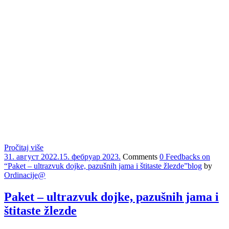
Pročitaj više
31. август 2022.
15. фебруар 2023.
Comments
0 Feedbacks on
“Paket – ultrazvuk dojke, pazušnih jama i štitaste žlezde”
blog
by
Ordinacije@
Paket – ultrazvuk dojke, pazušnih jama i
štitaste žlezde