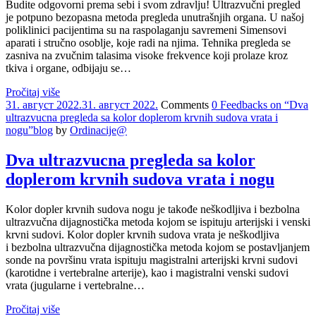
Budite odgovorni prema sebi i svom zdravlju! Ultrazvučni pregled
je potpuno bezopasna metoda pregleda unutrašnjih organa. U našoj
poliklinici pacijentima su na raspolaganju savremeni Simensovi
aparati i stručno osoblje, koje radi na njima. Tehnika pregleda se
zasniva na zvučnim talasima visoke frekvence koji prolaze kroz
tkiva i organe, odbijaju se…
Pročitaj više
31. август 2022.
31. август 2022.
Comments
0 Feedbacks on “Dva
ultrazvucna pregleda sa kolor doplerom krvnih sudova vrata i
nogu”
blog
by
Ordinacije@
Dva ultrazvucna pregleda sa kolor
doplerom krvnih sudova vrata i nogu
Kolor dopler krvnih sudova nogu je takođe neškodljiva i bezbolna
ultrazvučna dijagnostička metoda kojom se ispituju arterijski i venski
krvni sudovi. Kolor dopler krvnih sudova vrata je neškodljiva
i bezbolna ultrazvučna dijagnostička metoda kojom se postavljanjem
sonde na površinu vrata ispituju magistralni arterijski krvni sudovi
(karotidne i vertebralne arterije), kao i magistralni venski sudovi
vrata (jugularne i vertebralne…
Pročitaj više