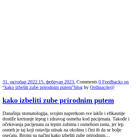
31. октобар 2022.
15. фебруар 2023.
Comments
0 Feedbacks on
“kako izbeliti zube prirodnim putem”
blog
by
Ordinacije@
kako izbeliti zube prirodnim putem
Današnja stomatologija, svojim napretkom sve lakše i efikasnije
dostiže kreiranje lepog i zdravog osmeha kod pacijenata. Takođe i
očekivanja pacijenata za lepim zubima i osmehom rastu, jer lep
osmeh je taj koji ostavlja utisak na okolinu i čini ih da se bolje
osećaju. Brojni su načini kako izbeliti zube prirodnim…