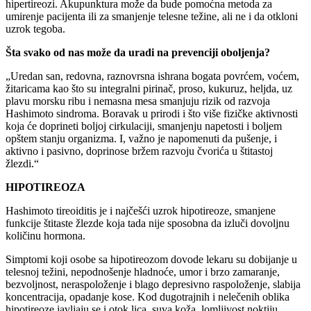
hipertireozi. Akupunktura može da bude pomoćna metoda za
umirenje pacijenta ili za smanjenje telesne težine, ali ne i da otkloni
uzrok tegoba.
Šta svako od nas može da uradi na prevenciji oboljenja?
„Uredan san, redovna, raznovrsna ishrana bogata povrćem, voćem,
žitaricama kao što su integralni pirinač, proso, kukuruz, heljda, uz
plavu morsku ribu i nemasna mesa smanjuju rizik od razvoja
Hashimoto sindroma. Boravak u prirodi i što više fizičke aktivnosti
koja će doprineti boljoj cirkulaciji, smanjenju napetosti i boljem
opštem stanju organizma. I, važno je napomenuti da pušenje, i
aktivno i pasivno, doprinose bržem razvoju čvorića u štitastoj
žlezdi.“
HIPOTIREOZA
Hashimoto tireoiditis je i najčešći uzrok hipotireoze, smanjene
funkcije štitaste žlezde koja tada nije sposobna da izluči dovoljnu
količinu hormona.
Simptomi koji osobe sa hipotireozom dovode lekaru su dobijanje u
telesnoj težini, nepodnošenje hladnoće, umor i brzo zamaranje,
bezvoljnost, neraspoloženje i blago depresivno raspoloženje, slabija
koncentracija, opadanje kose. Kod dugotrajnih i nelečenih oblika
hipotireoze javljaju se i otok lica, suva koža, lomljivost noktiju,