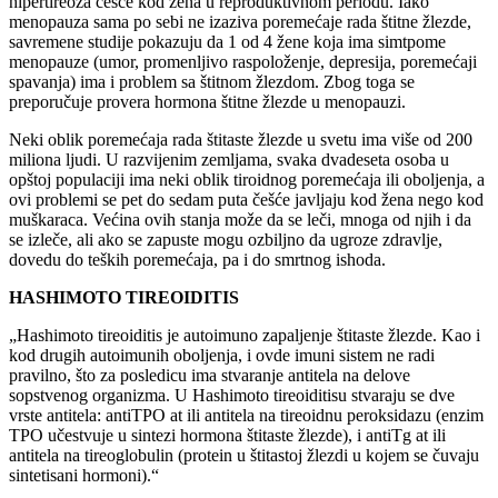
hipertireoza češće kod žena u reproduktivnom periodu. Iako
menopauza sama po sebi ne izaziva poremećaje rada štitne žlezde,
savremene studije pokazuju da 1 od 4 žene koja ima simtpome
menopauze (umor, promenljivo raspoloženje, depresija, poremećaji
spavanja) ima i problem sa štitnom žlezdom. Zbog toga se
preporučuje provera hormona štitne žlezde u menopauzi.
Neki oblik poremećaja rada štitaste žlezde u svetu ima više od 200
miliona ljudi. U razvijenim zemljama, svaka dvadeseta osoba u
opštoj populaciji ima neki oblik tiroidnog poremećaja ili oboljenja, a
ovi problemi se pet do sedam puta češće javljaju kod žena nego kod
muškaraca. Većina ovih stanja može da se leči, mnoga od njih i da
se izleče, ali ako se zapuste mogu ozbiljno da ugroze zdravlje,
dovedu do teških poremećaja, pa i do smrtnog ishoda.
HASHIMOTO TIREOIDITIS
„Hashimoto tireoiditis je autoimuno zapaljenje štitaste žlezde. Kao i
kod drugih autoimunih oboljenja, i ovde imuni sistem ne radi
pravilno, što za posledicu ima stvaranje antitela na delove
sopstvenog organizma. U Hashimoto tireoiditisu stvaraju se dve
vrste antitela: antiTPO at ili antitela na tireoidnu peroksidazu (enzim
TPO učestvuje u sintezi hormona štitaste žlezde), i antiTg at ili
antitela na tireoglobulin (protein u štitastoj žlezdi u kojem se čuvaju
sintetisani hormoni).“