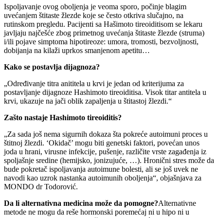
Ispoljavanje ovog oboljenja je veoma sporo, počinje blagim
uvećanjem štitaste žlezde koje se često otkriva slučajno, na
rutinskom pregledu. Pacijenti sa Hašimoto tireoiditisom se lekaru
javljaju najčešće zbog primetnog uvećanja štitaste žlezde (struma)
i/ili pojave simptoma hipotireoze: umora, tromosti, bezvoljnosti,
dobijanja na kilaži uprkos smanjenom apetitu…
Kako se postavlja dijagnoza?
„Određivanje titra anititela u krvi je jedan od kriterijuma za
postavljanje dijagnoze Hashimoto tireoiditisa. Visok titar antitela u
krvi, ukazuje na jači oblik zapaljenja u štitastoj žlezdi.“
Zašto nastaje Hashimoto tireoiditis?
„Za sada još nema sigurnih dokaza šta pokreće autoimuni proces u
štitnoj žlezdi. ‘Okidač’ mogu biti genetski faktori, povećan unos
joda u hrani, virusne infekcije, pušenje, različite vrste zagađenja iz
spoljašnje sredine (hemijsko, jonizujuće, …). Hronični stres može da
bude pokretač ispoljavanja autoimune bolesti, ali se još uvek ne
navodi kao uzrok nastanka autoimunih oboljenja“, objašnjava za
MONDO dr Todorović.
Da li alternativna medicina može da pomogne?
Alternativne
metode ne mogu da reše hormonski poremećaj ni u hipo ni u