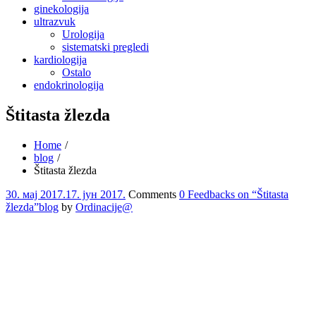
ginekologija
ultrazvuk
Urologija
sistematski pregledi
kardiologija
Ostalo
endokrinologija
Štitasta žlezda
Home
blog
Štitasta žlezda
30. мај 2017.
17. јун 2017.
Comments
0 Feedbacks on “Štitasta
žlezda”
blog
by
Ordinacije@