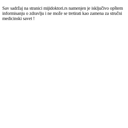
Sav sadržaj na stranici mijidoktori.rs namenjen je isključivo opštem
informisanju o zdravlju i ne može se tretirati kao zamena za stručni
medicinski savet !