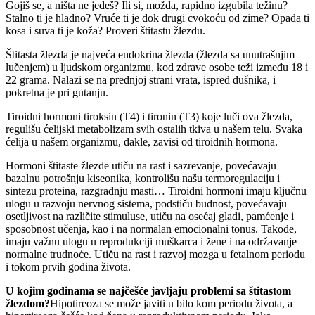
Gojiš se, a ništa ne jedeš? Ili si, možda, rapidno izgubila težinu?
Stalno ti je hladno? Vruće ti je dok drugi cvokoću od zime? Opada ti
kosa i suva ti je koža? Proveri štitastu žlezdu.
Štitasta žlezda je najveća endokrina žlezda (žlezda sa unutrašnjim
lučenjem) u ljudskom organizmu, kod zdrave osobe teži između 18 i
22 grama. Nalazi se na prednjoj strani vrata, ispred dušnika, i
pokretna je pri gutanju.
Tiroidni hormoni tiroksin (T4) i tironin (T3) koje luči ova žlezda,
regulišu ćelijski metabolizam svih ostalih tkiva u našem telu. Svaka
ćelija u našem organizmu, dakle, zavisi od tiroidnih hormona.
Hormoni štitaste žlezde utiču na rast i sazrevanje, povećavaju
bazalnu potrošnju kiseonika, kontrolišu našu termoregulaciju i
sintezu proteina, razgradnju masti… Tiroidni hormoni imaju ključnu
ulogu u razvoju nervnog sistema, podstiču budnost, povećavaju
osetljivost na različite stimuluse, utiču na osećaj gladi, pamćenje i
sposobnost učenja, kao i na normalan emocionalni tonus. Takođe,
imaju važnu ulogu u reprodukciji muškarca i žene i na održavanje
normalne trudnoće. Utiču na rast i razvoj mozga u fetalnom periodu
i tokom prvih godina života.
U kojim godinama se najčešće javljaju problemi sa štitastom
žlezdom?
Hipotireoza se može javiti u bilo kom periodu života, a