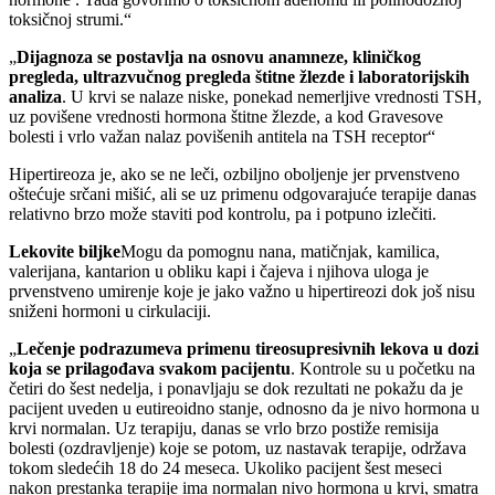
toksičnoj strumi.“
„
Dijagnoza se postavlja na osnovu anamneze, kliničkog
pregleda, ultrazvučnog pregleda štitne žlezde i laboratorijskih
analiza
. U krvi se nalaze niske, ponekad nemerljive vrednosti TSH,
uz povišene vrednosti hormona štitne žlezde, a kod Gravesove
bolesti i vrlo važan nalaz povišenih antitela na TSH receptor“
Hipertireoza je, ako se ne leči, ozbiljno oboljenje jer prvenstveno
oštećuje srčani mišić, ali se uz primenu odgovarajuće terapije danas
relativno brzo može staviti pod kontrolu, pa i potpuno izlečiti.
Lekovite biljke
Mogu da pomognu nana, matičnjak, kamilica,
valerijana, kantarion u obliku kapi i čajeva i njihova uloga je
prvenstveno umirenje koje je jako važno u hipertireozi dok još nisu
sniženi hormoni u cirkulaciji.
„
Lečenje podrazumeva primenu tireosupresivnih lekova u dozi
koja se prilagođava svakom pacijentu
. Kontrole su u početku na
četiri do šest nedelja, i ponavljaju se dok rezultati ne pokažu da je
pacijent uveden u eutireoidno stanje, odnosno da je nivo hormona u
krvi normalan. Uz terapiju, danas se vrlo brzo postiže remisija
bolesti (ozdravljenje) koje se potom, uz nastavak terapije, održava
tokom sledećih 18 do 24 meseca. Ukoliko pacijent šest meseci
nakon prestanka terapije ima normalan nivo hormona u krvi, smatra