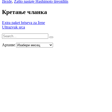
žlezde
,
Zašto nastaje Hashimoto tireoiditis
Кретање чланка
Extra paket briseva za žene
Ultrazvuk srca
Архиве