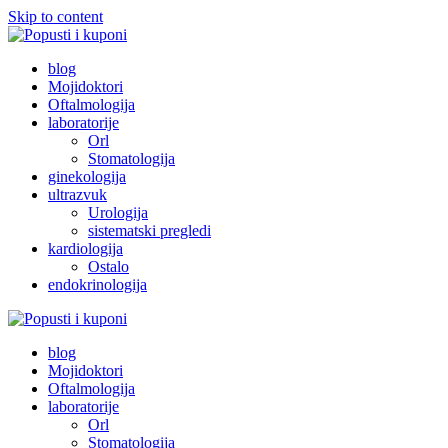
Skip to content
Popusti i kuponi
Popusti Beograd
blog
Mojidoktori
Oftalmologija
laboratorije
Orl
Stomatologija
ginekologija
ultrazvuk
Urologija
sistematski pregledi
kardiologija
Ostalo
endokrinologija
Popusti i kuponi
Popusti Beograd
blog
Mojidoktori
Oftalmologija
laboratorije
Orl
Stomatologija