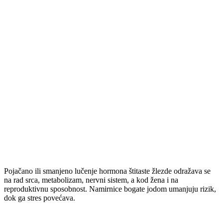
Pojačano ili smanjeno lučenje hormona štitaste žlezde odražava se
na rad srca, metabolizam, nervni sistem, a kod žena i na
reproduktivnu sposobnost. Namirnice bogate jodom umanjuju rizik,
dok ga stres povećava.