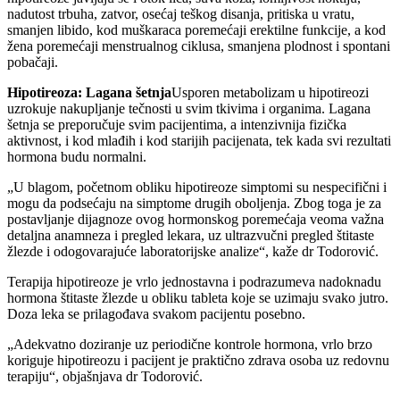
nadutost trbuha, zatvor, osećaj teškog disanja, pritiska u vratu,
smanjen libido, kod muškaraca poremećaji erektilne funkcije, a kod
žena poremećaji menstrualnog ciklusa, smanjena plodnost i spontani
pobačaji.
Hipotireoza: Lagana šetnja
Usporen metabolizam u hipotireozi
uzrokuje nakupljanje tečnosti u svim tkivima i organima. Lagana
šetnja se preporučuje svim pacijentima, a intenzivnija fizička
aktivnost, i kod mlađih i kod starijih pacijenata, tek kada svi rezultati
hormona budu normalni.
„U blagom, početnom obliku hipotireoze simptomi su nespecifični i
mogu da podsećaju na simptome drugih oboljenja. Zbog toga je za
postavljanje dijagnoze ovog hormonskog poremećaja veoma važna
detaljna anamneza i pregled lekara, uz ultrazvučni pregled štitaste
žlezde i odogovarajuće laboratorijske analize“, kaže dr Todorović.
Terapija hipotireoze je vrlo jednostavna i podrazumeva nadoknadu
hormona štitaste žlezde u obliku tableta koje se uzimaju svako jutro.
Doza leka se prilagođava svakom pacijentu posebno.
„Adekvatno doziranje uz periodične kontrole hormona, vrlo brzo
koriguje hipotireozu i pacijent je praktično zdrava osoba uz redovnu
terapiju“, objašnjava dr Todorović.