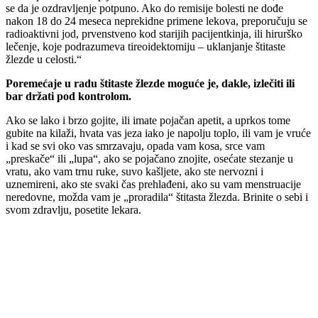
se da je ozdravljenje potpuno. Ako do remisije bolesti ne dođe
nakon 18 do 24 meseca neprekidne primene lekova, preporučuju se
radioaktivni jod, prvenstveno kod starijih pacijentkinja, ili hirurško
lečenje, koje podrazumeva tireoidektomiju – uklanjanje štitaste
žlezde u celosti.“
Poremećaje u radu štitaste žlezde moguće je, dakle, izlečiti ili
bar držati pod kontrolom.
Ako se lako i brzo gojite, ili imate pojačan apetit, a uprkos tome
gubite na kilaži, hvata vas jeza iako je napolju toplo, ili vam je vruće
i kad se svi oko vas smrzavaju, opada vam kosa, srce vam
„preskače“ ili „lupa“, ako se pojačano znojite, osećate stezanje u
vratu, ako vam trnu ruke, suvo kašljete, ako ste nervozni i
uznemireni, ako ste svaki čas prehlađeni, ako su vam menstruacije
neredovne, možda vam je „proradila“ štitasta žlezda. Brinite o sebi i
svom zdravlju, posetite lekara.