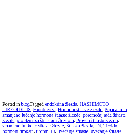
Posted in
blog
Tagged
endokrina žlezda
,
HASHIMOTO
TIREOIDITIS
,
Hipotireoza
,
Hormoni štitaste žlezde
,
Pojačano ili
smanjeno lučenje hormona štitaste žlezde
,
poremećaj rada štitaste
žlezde
,
problemi sa štitastom žlezdom
,
Proveri štitastu žlezdu
,
smanjene funkcije štitaste žlezde
,
Štitasta žlezda
,
T4
,
Tiroidni
hormoni tiroksin
,
tironin T3
,
uvećanje štitaste
,
uvećanje štitaste