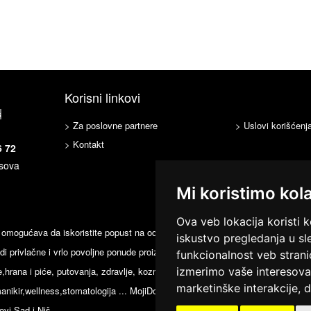
Korisni linkovi
s
> Za poslovne partnere
> Uslovi korišćenj
> Kontakt
6 72
asova
Mi koristimo kol
Ova veb lokacija koristi k
mogućava da iskoristite popust na određenu robu ili uslugu i platite na licu
iskustvo pregledanja u sl
i privlačne i vrlo povoljne ponude proizvoda i usluga
funkcionalnost veb strani
,hrana i piće, putovanja, zdravlje, kozmetičke usluge,fitnes
izmerimo vaše interesova
marketinške interakcije
,
d
manikir,wellness,stomatologija ... MojiDoktori ima dnevne
vi Sad i Niš