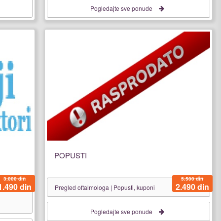
Pogledajte sve ponude
POPUSTI
3.000 din
5.500 din
1.490 din
2.490 din
Pregled oftalmologa | Popusti, kuponi
Pogledajte sve ponude