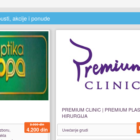
usti, akcije i ponude
PREMIUM CLINIC | PREMIUM PLA
HIRURGIJA
8.000 din
4.200 din
izboru,
Uvećanje grudi
akla