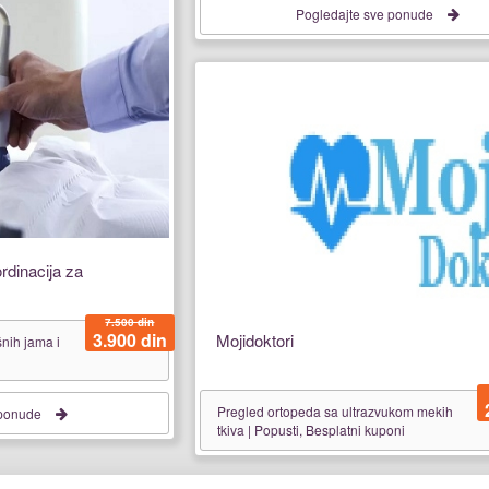
Pogledajte sve ponude
ordinacija za
7.500 din
3.900 din
Mojidoktori
šnih jama i
Pregled ortopeda sa ultrazvukom mekih
 ponude
tkiva | Popusti, Besplatni kuponi