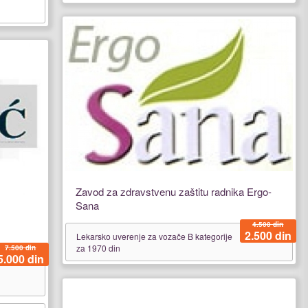
Zavod za zdravstvenu zaštitu radnika Ergo-
Sana
4.500 din
2.500 din
Lekarsko uverenje za vozače B kategorije
za 1970 din
7.500 din
5.000 din