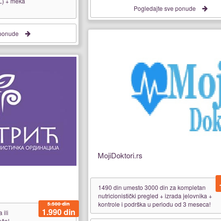
EL) + meka
Pogledajte sve ponude
 ponude
MojiDoktori.rs
1490 din umesto 3000 din za kompletan
nutricionistički pregled + izrada jelovnika +
kontrole i podrška u periodu od 3 meseca!
5.500 din
1.990 din
ili
ače!