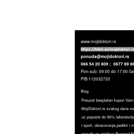
www.mojidoktori.rs
https://linktr.ee/mojidoktori.r
ponuda@mojidoktori.rs
066 54 20 809 ; 0677 89 8
Pon-sub: 09:00 do 17:00 č
PIB:
112032720
Blog
Preuzet besplatan kupon Vam o
MojiDoktori.rs svakog dana nud
uz popuste do 90%.laboratorije
i sport, obrazovanje,pedikir i 
ponude za gradove Beograd,No