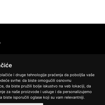
a
ačiće
olačiće i druge tehnologije praćenja da poboljša vaše
 mesta, bez odlaska u poštu/banku ili plaćanja ebanking nalogom.
edeće svrhe:
da biste omogućili osnovnu
ce
,
da biste pružili bolje iskustvo na veb lokaciji
,
da
nje za naše proizvode i usluge i da personalizujemo
a biste isporučili oglase koji su vam relevantniji
.