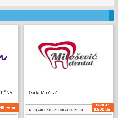
STIČNA
Dental Milošević
16.500 din
Hit cena!
9.900 din
Izbeljivanje zuba za obe vilice. Popust