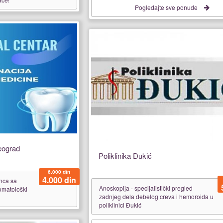
Pogledajte sve ponude
eograd
Poliklinika Đukić
6.000 din
4.000 din
nca sa
Anoskopija - specijalistički pregled
omatološki
zadnjeg dela debelog creva i hemoroida u
poliklinici Đukić