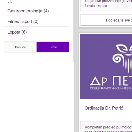
Italijanske proizvodnje (DIV
futrola i krpica
Gastroenterologija (4)
Pogledajte sve
Fitnes i sport (0)
Lepota (6)
Ponude
Firme
Ordinacija Dr. Petrić
Kompletan pregled pulmologa 
specijalistički pregled za puš