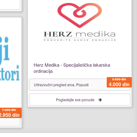
Herz Medika - Specijalistička lekarska
ordinacija
5.000 din
4.000 din
Ultrazvučni pregled srca, Popusti
Pogledajte sve ponude
7.800 din
2.950 din