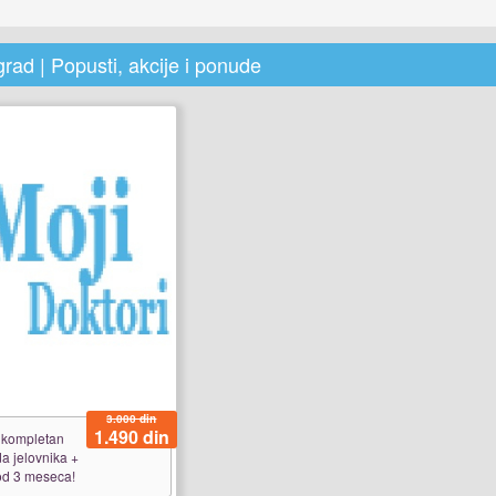
grad | Popusti, akcije i ponude
3.000 din
1.490 din
 kompletan
da jelovnika +
 od 3 meseca!