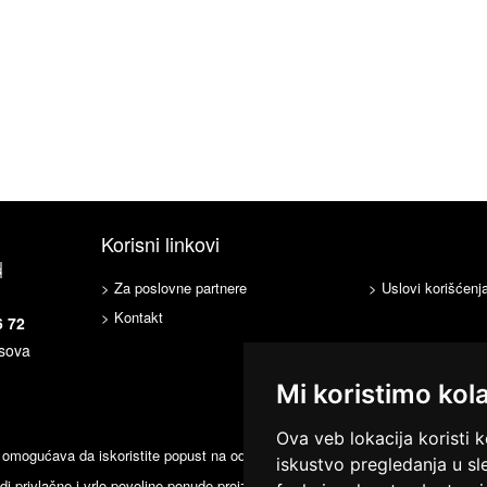
Korisni linkovi
s
> Za poslovne partnere
> Uslovi korišćenj
> Kontakt
6 72
asova
Mi koristimo kol
Ova veb lokacija koristi k
mogućava da iskoristite popust na određenu robu ili uslugu i platite na licu
iskustvo pregledanja u sl
i privlačne i vrlo povoljne ponude proizvoda i usluga