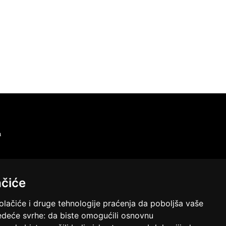
a
ačiće
olačiće i druge tehnologije praćenja da poboljša vaše
 mesta, bez odlaska u poštu/banku ili plaćanja ebanking nalogom.
edeće svrhe:
da biste omogućili osnovnu