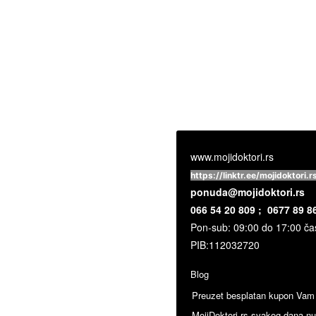
www.mojidoktori.rs
https://linktr.ee/mojidoktori.r
ponuda@mojidoktori.rs
066 54 20 809 ; 0677 89 8
Pon-sub: 09:00 do 17:00 č
PIB:
112032720
Blog
Preuzet besplatan kupon Vam o
MojiDoktori.rs svakog dana nud