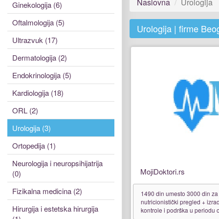
Naslovna
Urologija
Ginekologija (6)
Oftalmologija (5)
Urologija | firme Beo
Ultrazvuk (17)
Dermatologija (2)
Endokrinologija (5)
Kardiologija (18)
ORL (2)
Urologija (3)
Ortopedija (1)
Neurologija i neuropsihijatrija
MojiDoktori.rs
(0)
Fizikalna medicina (2)
1490 din umesto 3000 din za
nutricionistički pregled + izra
Hirurgija i estetska hirurgija
kontrole i podrška u periodu
(1)