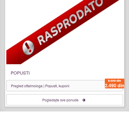
POPUSTI
5.500 din
2.490 din
Pregled oftalmologa | Popusti, kuponi
Pogledajte sve ponude