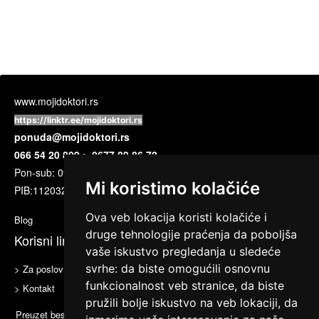
www.mojidoktori.rs
https://linktr.ee/mojidoktori.rs
ponuda@mojidoktori.rs
066 54 20 809 ; 0677 89 86 72
Pon-sub: 09:00 do 17:00 časova
Mi koristimo kolačiće
PIB:
112032720
Ova veb lokacija koristi kolačiće i
Blog
druge tehnologije praćenja da poboljša
Korisni linkovi
vaše iskustvo pregledanja u sledeće
svrhe:
da biste omogućili osnovnu
> Za poslovne partnere
> Uslovi korišćenja
funkcionalnost veb stranice
,
da biste
> Kontakt
pružili bolje iskustvo na veb lokaciji
,
da
Preuzet besplatan kupon Vam omogućava da iskoristite popust na