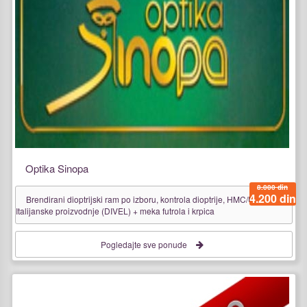
Optika Sinopa
8.000 din
4.200 din
Brendirani dioptrijski ram po izboru, kontrola dioptrije, HMC/UV stakla
Italijanske proizvodnje (DIVEL) + meka futrola i krpica
Pogledajte sve ponude