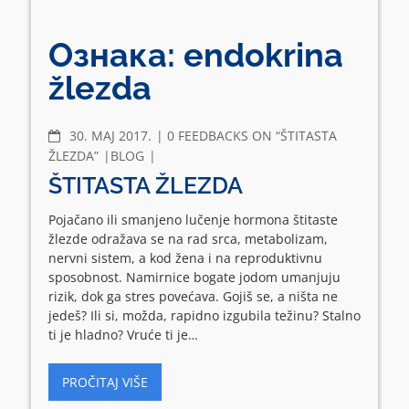
Ознака:
endokrina
žlezda
COMMENTS
30. МАЈ 2017.
0 FEEDBACKS ON “ŠTITASTA
ŽLEZDA”
BLOG
ŠTITASTA ŽLEZDA
Pojačano ili smanjeno lučenje hormona štitaste
žlezde odražava se na rad srca, metabolizam,
nervni sistem, a kod žena i na reproduktivnu
sposobnost. Namirnice bogate jodom umanjuju
rizik, dok ga stres povećava. Gojiš se, a ništa ne
jedeš? Ili si, možda, rapidno izgubila težinu? Stalno
ti je hladno? Vruće ti je…
PROČITAJ VIŠE