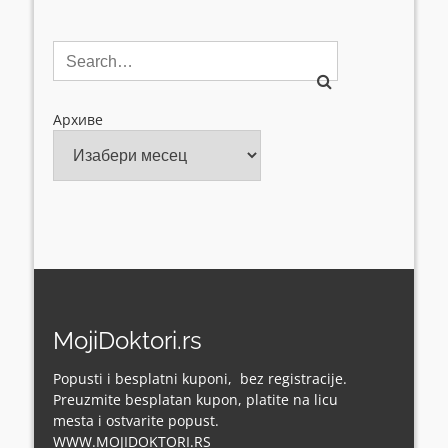
Архиве
MojiDoktori.rs
Popusti i besplatni kuponi, bez registracije.
Preuzmite besplatan kupon, platite na licu
mesta i ostvarite popust.
WWW.MOJIDOKTORI.RS