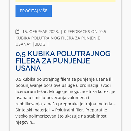
PROČITAJ VIŠE
COMMENTS
15. ФЕБРУАР 2023.
0 FEEDBACKS ON “0,5
KUBIKA POLUTRAJNOG FILERA ZA PUNJENJE
USANA”
BLOG
0,5 KUBIKA POLUTRAJNOG
FILERA ZA PUNJENJE
USANA
0,5 kubika polutrajnog filera za punjenje usana ili
popunjavanje bora Sve usluge u ordinaciji izvodi
licencirani lekar. Mnogo je mogućnosti za korekcije
usana u smislu povećanja volumena i
reoblikovanja, a naša preporuka je trajna metoda –
Sintetski materjal – Polutrajni filer. Preparat je
visoko polimerizovan što ukazuje na stabilnost
njegovih…