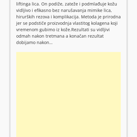
liftinga lica. On podiže, zateže i podmlađuje kožu
vidljivo i efikasno bez narušavanja mimike lica,
hirurških rezova i komplikacija. Metoda je prirodna
jer se podstiče proizvodnja vlastitog kolagena koji
vremenom gubimo iz kože.Rezultati su vidljivi
odmah nakon tretmana a konačan rezultat
dobijamo nakon…