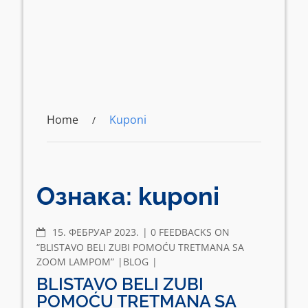
Home
Kuponi
Ознака:
kuponi
COMMENTS
15. ФЕБРУАР 2023.
0 FEEDBACKS ON
“BLISTAVO BELI ZUBI POMOĆU TRETMANA SA
ZOOM LAMPOM”
BLOG
BLISTAVO BELI ZUBI
POMOĆU TRETMANA SA