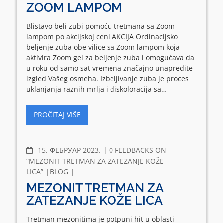
ZOOM LAMPOM
Blistavo beli zubi pomoću tretmana sa Zoom
lampom po akcijskoj ceni.AKCIJA Ordinacijsko
beljenje zuba obe vilice sa Zoom lampom koja
aktivira Zoom gel za beljenje zuba i omogućava da
u roku od samo sat vremena značajno unapredite
izgled Vašeg osmeha. Izbeljivanje zuba je proces
uklanjanja raznih mrlja i diskoloracija sa…
PROČITAJ VIŠE
COMMENTS
15. ФЕБРУАР 2023.
0 FEEDBACKS ON
“MEZONIT TRETMAN ZA ZATEZANJE KOŽE
LICA”
BLOG
MEZONIT TRETMAN ZA
ZATEZANJE KOŽE LICA
Tretman mezonitima je potpuni hit u oblasti