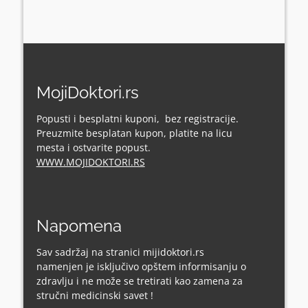
MojiDoktori.rs
Popusti i besplatni kuponi, bez registracije.
Preuzmite besplatan kupon, platite na licu
mesta i ostvarite popust.
WWW.MOJIDOKTORI.RS
Napomena
Sav sadržaj na stranici mijidoktori.rs
namenjen je isključivo opštem informisanju o
zdravlju i ne može se tretirati kao zamena za
stručni medicinski savet !