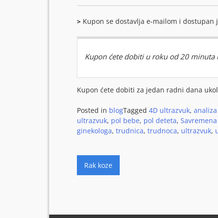
>
Kupon se dostavlja e-mailom i dostupan je
Kupon ćete dobiti u roku od 20 minuta u
Kupon ćete dobiti za jedan radni dana ukol
Posted in
blog
Tagged
4D ultrazvuk
,
analiza
ultrazvuk
,
pol bebe
,
pol deteta
,
Savremena 
ginekologa
,
trudnica
,
trudnoca
,
ultrazvuk
,
Кретање
Rak koze
чланка