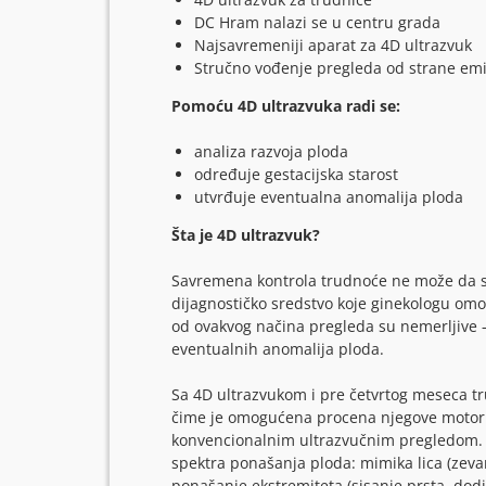
DC Hram nalazi se u centru grada
Najsavremeniji aparat za 4D ultrazvuk
Stručno vođenje pregleda od strane em
Pomoću 4D ultrazvuka radi se:
analiza razvoja ploda
određuje gestacijska starost
utvrđuje eventualna anomalija ploda
Šta je 4D ultrazvuk?
Savremena kontrola trudnoće ne može da se
dijagnostičko sredstvo koje ginekologu omo
od ovakvog načina pregleda su nemerljive –
eventualnih anomalija ploda.
Sa 4D ultrazvukom i pre četvrtog meseca tru
čime je omogućena procena njegove motorič
konvencionalnim ultrazvučnim pregledom. 
spektra ponašanja ploda: mimika lica (zevan
ponašanje ekstremiteta (sisanje prsta, dodi