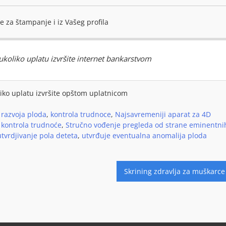
 za štampanje i iz Vašeg profila
koliko uplatu izvršite internet bankarstvom
iko uplatu izvršite opštom uplatnicom
 razvoja ploda
,
kontrola trudnoce
,
Najsavremeniji aparat za 4D
kontrola trudnoće
,
Stručno vođenje pregleda od strane eminentni
utvrdjivanje pola deteta
,
utvrđuje eventualna anomalija ploda
Skrining zdravlja za muškarce