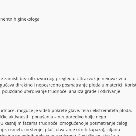
inentnih ginekologa
 zamisli bez ultrazvučnog pregleda. Ultrazvuk je neinvazivno
gućava direktno i neposredno posmatranje ploda u materici. Korist
 pouzdano utvrđivanje trudnoće, analiza građe i otkrivanje
dnoće, moguće je videti pokrete glave, tela i ekstremiteta ploda,
ke aktivnosti i ponašanja – neuporedivo bolje nego
U kasnijim fazama trudnoće, omogućeno je posmatranje celog
je, osmeh, mrštenje, plač, otvaranje očnih kapaka), ciljano
rivanje pojedinih delova tela rukama). Sve više se istražuju