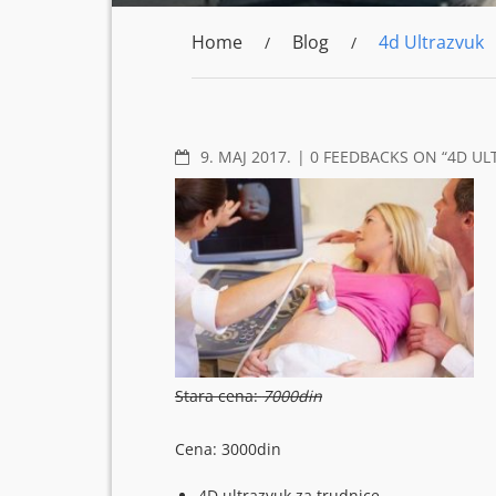
Home
Blog
4d Ultrazvuk
COMMENTS
9. МАЈ 2017.
0 FEEDBACKS ON “4D UL
Stara cena:
7000din
Cena: 3000din
4D ultrazvuk za trudnice