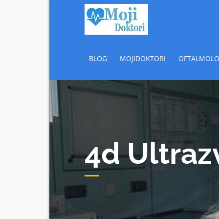
Skip
Popusti 
Popusti Beograd
to
content
BLOG
MOJIDOKTORI
OFTALMOLO
4d Ultraz