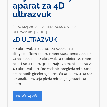
aparat za 4D
ultrazvuk
COMMENTS
9. МАЈ 2017.
0 FEEDBACKS ON “4D
ULTRAZVUK”
BLOG
4D ULTRAZVUK
4D ultrazvuk u trudnoći za 3000 din u
dijagnostičkom centru Hram! Stara cena: 7000din
Cena: 3000din 4D ultrazvuk za trudnice DC Hram
nalazi se u centru grada Najsavremeniji aparat za
4D ultrazvuk Stručno vođenje pregleda od strane
eminentnih ginekologa Pomoću 4D ultrazvuka radi
se: analiza razvoja ploda određuje gestacijska
starost…
PROČITAJ VIŠE