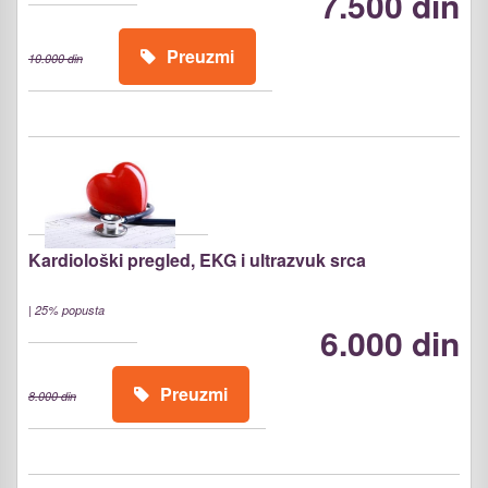
7.500 din
Preuzmi
10.000 din
Kardiološki pregled, EKG i ultrazvuk srca
|
25% popusta
6.000 din
Preuzmi
8.000 din