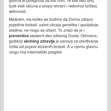
godina je podignuta na viši nivo. Te sve veći broj
ljudi vodi računa o svojoj ishrani i redovnoj fizičkoj
aktivnosti.
Međutim, ma koliko se trudimo da živimo zdravo
pojedine bolesti, usled uticaja genetike i spoljašnje
sredine, ne mogu se izbeći. To znači da je i
preventiva
sastavni deo zdravog života. Odnosno,
godišnji
skrining zdravlja
je osnova za utvrđivanje
rizika od pojave složenih bolesti. A u njemu glavnu
ulogu ima internistički pregled.