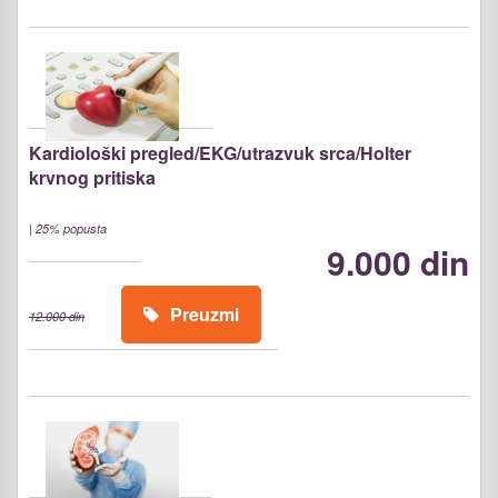
Kardiološki pregled/EKG/utrazvuk srca/Holter
krvnog pritiska
|
25% popusta
9.000 din
Preuzmi
12.000 din