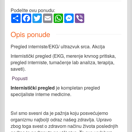
Podelite ovu ponudu:
Share
Facebook
Twitter
Email
WhatsApp
Messenger
Viber
Opis ponude
Pregled interniste/EKG/ ultrazvuk srca. Akcija
Internistički pregled (EKG, merenje krvnog pritiska,
pregled interniste, tumačenje lab analiza, terapija,
saveti).
Popusti
Internistički pregled
je kompletan pregled
specijaliste interne medicine.
Svi smo svesni da je pažnja koju posvećujemo
organizmu najbolji odraz našeg zdravlja. Upravo
zbog toga svest o zdravom načinu života poslednjih