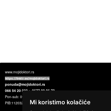
www.mojidoktori.rs
https://linktr.ee/mojidoktori.rs
ponuda@mojidoktori.rs
066 54 20 809 ; 0677 89 86 72
Pon-sub: 09:00 do 17:00 časova
Mi koristimo kolačiće
PIB:
112032720