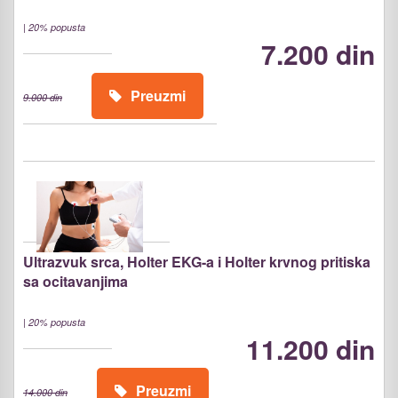
|
20% popusta
7.200 din
Preuzmi
9.000 din
Ultrazvuk srca, Holter EKG-a i Holter krvnog pritiska
sa ocitavanjima
|
20% popusta
11.200 din
Preuzmi
14.000 din