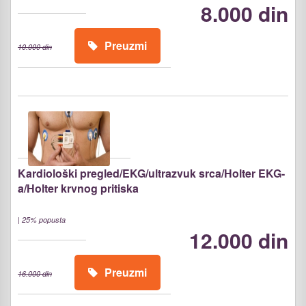
8.000 din
Preuzmi
10.000 din
Kardiološki pregled/EKG/ultrazvuk srca/Holter EKG-
a/Holter krvnog pritiska
|
25% popusta
12.000 din
Preuzmi
16.000 din