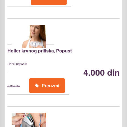
Holter krvnog pritiska, Popust
|
20% popusta
4.000 din
Preuzmi
5.000 din