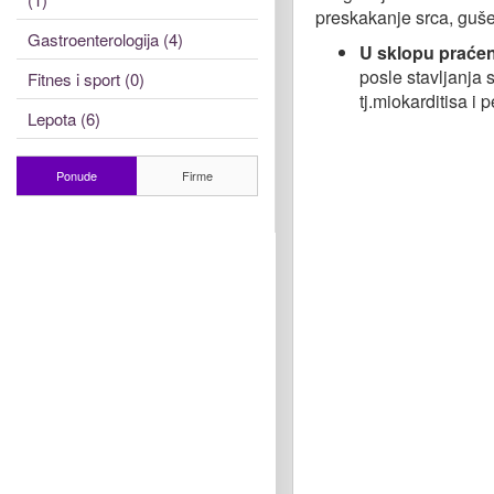
preskakanje srca, guše
Gastroenterologija (4)
U sklopu praćenj
posle stavljanja 
Fitnes i sport (0)
tj.miokarditisa i 
Lepota (6)
Ponude
Firme