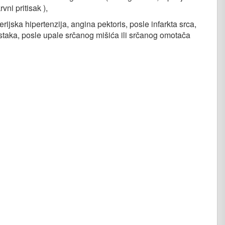
ni pritisak ),
erijska hipertenzija, angina pektoris, posle infarkta srca,
listaka, posle upale srčanog mišića ili srčanog omotača