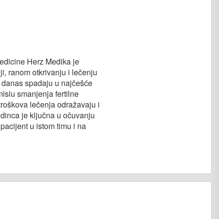
 medicine Herz Medika je
, ranom otkrivanju i lečenju
dno danas spadaju u najčešće
mislu smanjenja fertilne
 troškova lečenja odražavaju i
dinca je ključna u očuvanju
i pacijent u istom timu i na