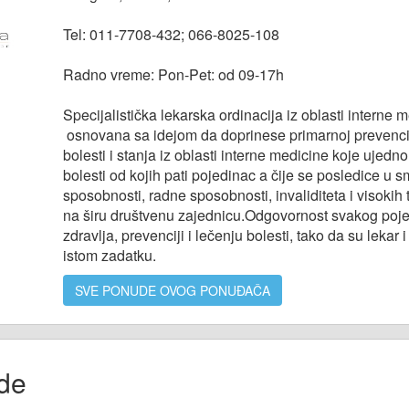
Tel: 011-7708-432; 066-8025-108
Radno vreme: Pon-Pet: od 09-17h
Specijalistička lekarska ordinacija iz oblasti interne
osnovana sa idejom da doprinese primarnoj prevenciji
bolesti i stanja iz oblasti interne medicine koje uje
bolesti od kojih pati pojedinac a čije se posledice u s
sposobnosti, radne sposobnosti, invaliditeta i visokih
na širu društvenu zajednicu.Odgovornost svakog poje
zdravlja, prevenciji i lečenju bolesti, tako da su lekar 
istom zadatku.
SVE PONUDE OVOG PONUĐAČA
de