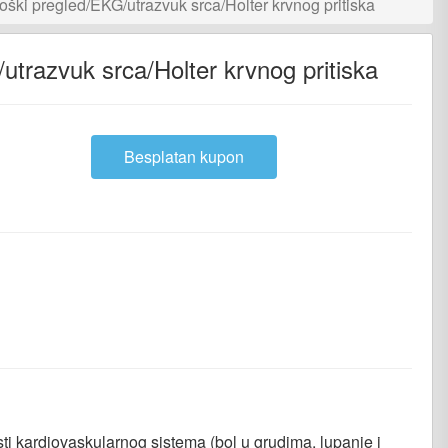
oški pregled/EKG/utrazvuk srca/Holter krvnog pritiska
utrazvuk srca/Holter krvnog pritiska
Besplatan kupon
nger
iber
i kardiovaskularnog sistema (bol u grudima, lupanje i