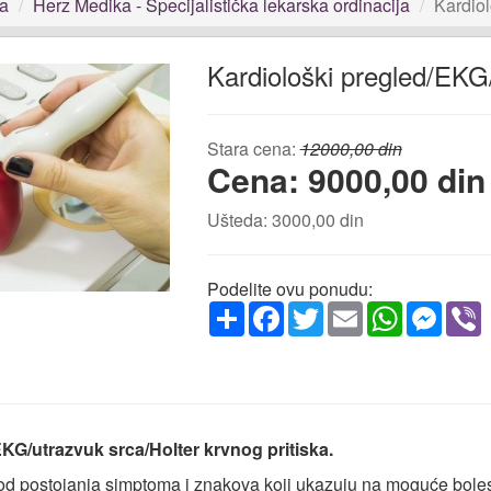
ja
Herz Medika - Specijalistička lekarska ordinacija
Kardiol
Kardiološki pregled/EKG/
Stara cena:
12000,00 din
Cena: 9000,00 din
Ušteda: 3000,00 din
Podelite ovu ponudu:
Share
Facebook
Twitter
Email
WhatsApp
Messe
V
KG/utrazvuk srca/Holter krvnog pritiska.
od postojanja simptoma i znakova koji ukazuju na moguće bolest