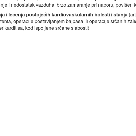
nje i nedostatak vazduha, brzo zamaranje pri naporu, povišen krv
a i lečenja postojećih kardiovaskularnih bolesti i stanja
(art
stenta, operacije postavljanjem bajpasa ili operacije srčanih za
perikarditisa, kod ispoljene srčane slabosti)