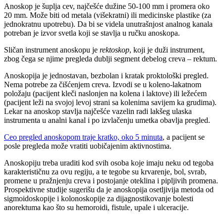
Anoskop je šuplja cev, najčešće dužine 50-100 mm i promera oko
20 mm. Može biti od metala (višekratni) ili medicinske plastike (za
jednokratnu upotrebu). Da bi se videla unutrašnjost analnog kanala
potreban je izvor svetla koji se stavlja u ručku anoskopa.
Sličan instrument anoskopu je
rektoskop
, koji je duži instrument,
zbog čega se njime pregleda dublji segment debelog creva – rektum.
Anoskopija je jednostavan, bezbolan i kratak proktološki pregled.
Nema potrebe za čišćenjem creva. Izvodi se u koleno-lakatnom
položaju (pacijent kleči naslonjen na kolena i laktove) ili ležećem
(pacijent leži na svojoj levoj strani sa kolenima savijem ka grudima).
Lekar na anoskop stavlja najčešće vazelin radi lakšeg ulaska
instrumenta u analni kanal i po izvlačenju umetka obavlja pregled.
Ceo pregled anoskopom traje kratko, oko 5 minuta
, a pacijent se
posle pregleda može vratiti uobičajenim aktivnostima.
Anoskopiju treba uraditi kod svih osoba koje imaju neku od tegoba
karakterističnu za ovu regiju, a te tegobe su krvarenje, bol, svrab,
promene u pražnjenju creva i postojanje oteklina i pipljivih promena.
Prospektivne studije sugerišu da je anoskopija osetljivija metoda od
sigmoidoskopije i kolonoskopije za dijagnostikovanje bolesti
anorektuma kao što su hemoroidi, fistule, upale i ulceracije.