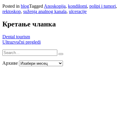
Posted in
blog
Tagged
Anoskopija
,
kondilomi
,
polipi i tumori
,
rektoskop
,
suženja analnog kanala
,
ulceracije
Кретање чланка
Dental tourism
Ultrazvučni pregledi
Архиве