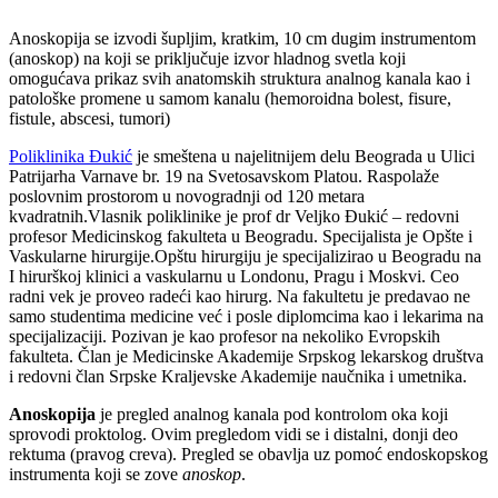
Anoskopija se izvodi šupljim, kratkim, 10 cm dugim instrumentom
(anoskop) na koji se priključuje izvor hladnog svetla koji
omogućava prikaz svih anatomskih struktura analnog kanala kao i
patološke promene u samom kanalu (hemoroidna bolest, fisure,
fistule, abscesi, tumori)
Poliklinika Đukić
je smeštena u najelitnijem delu Beograda u Ulici
Patrijarha Varnave br. 19 na Svetosavskom Platou. Raspolaže
poslovnim prostorom u novogradnji od 120 metara
kvadratnih.Vlasnik poliklinike je prof dr Veljko Đukić – redovni
profesor Medicinskog fakulteta u Beogradu. Specijalista je Opšte i
Vaskularne hirurgije.Opštu hirurgiju je specijalizirao u Beogradu na
I hirurškoj klinici a vaskularnu u Londonu, Pragu i Moskvi. Ceo
radni vek je proveo radeći kao hirurg. Na fakultetu je predavao ne
samo studentima medicine već i posle diplomcima kao i lekarima na
specijalizaciji. Pozivan je kao profesor na nekoliko Evropskih
fakulteta. Član je Medicinske Akademije Srpskog lekarskog društva
i redovni član Srpske Kraljevske Akademije naučnika i umetnika.
Anoskopija
je pregled analnog kanala pod kontrolom oka koji
sprovodi proktolog. Ovim pregledom vidi se i distalni, donji deo
rektuma (pravog creva). Pregled se obavlja uz pomoć endoskopskog
instrumenta koji se zove
anoskop
.