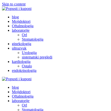
Skip to content
Popusti i kuponi
Popusti Beograd
blog
Mojidoktori
Oftalmologija
laboratorije
Orl
Stomatologija
ginekologija
ultrazvuk
Urologija
sistematski pregledi
kardiologija
Ostalo
endokrinologija
Popusti i kuponi
Popusti Beograd
blog
Mojidoktori
Oftalmologija
laboratorije
Orl
Stomatologija