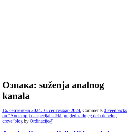
Ознака:
suženja analnog
kanala
16. септембар 2024.
16. септембар 2024.
Comments
0 Feedbacks
on “Anoskopija – specijalistički pregled zadnjeg dela debelog
creva”
blog
by
Ordinacije@