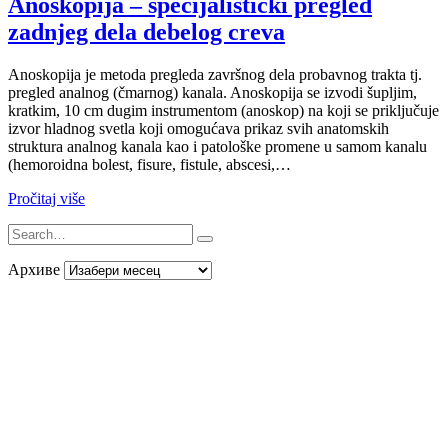
Anoskopija – specijalistički pregled
zadnjeg dela debelog creva
Anoskopija je metoda pregleda završnog dela probavnog trakta tj.
pregled analnog (čmarnog) kanala. Anoskopija se izvodi šupljim,
kratkim, 10 cm dugim instrumentom (anoskop) na koji se priključuje
izvor hladnog svetla koji omogućava prikaz svih anatomskih
struktura analnog kanala kao i patološke promene u samom kanalu
(hemoroidna bolest, fisure, fistule, abscesi,…
Pročitaj više
Архиве