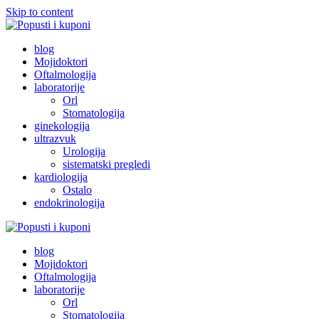
Skip to content
Popusti i kuponi
Popusti Beograd
blog
Mojidoktori
Oftalmologija
laboratorije
Orl
Stomatologija
ginekologija
ultrazvuk
Urologija
sistematski pregledi
kardiologija
Ostalo
endokrinologija
Popusti i kuponi
Popusti Beograd
blog
Mojidoktori
Oftalmologija
laboratorije
Orl
Stomatologija