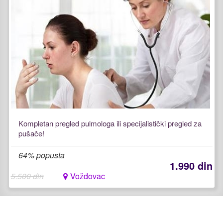
Kompletan pregled pulmologa ili specijalistički pregled za
pušače!
64% popusta
1.990 din
5.500 din
Voždovac