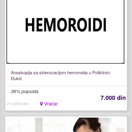
Anoskopija sa sklerozacijom hemoroida u Poliklinici
Đukić
36% popusta
7.000 din
11.000 din
Vračar