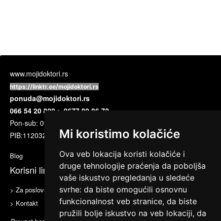
www.mojidoktori.rs
https://linktr.ee/mojidoktori.rs
ponuda@mojidoktori.rs
066 54 20 809 ; 0677 89 86 72
Pon-sub: 09:00 do 17:00 časova
Mi koristimo kolačiće
PIB:
112032720
Ova veb lokacija koristi kolačiće i
Blog
druge tehnologije praćenja da poboljša
Korisni linkovi
vaše iskustvo pregledanja u sledeće
svrhe:
da biste omogućili osnovnu
> Za poslovne partnere
> Uslovi korišćenja
funkcionalnost veb stranice
,
da biste
> Kontakt
pružili bolje iskustvo na veb lokaciji
,
da