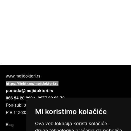
www.mojidoktori.rs
https://linktr.ee/mojidoktori.rs
ponuda@mojidoktori.rs
066 54 20 809 ; 0677 89 86 72
Pon-sub: 09:00 do 17:00 časova
Mi koristimo kolačiće
PIB:
112032720
Ova veb lokacija koristi kolačiće i
Blog
druge tehnologije praćenja da poboljša