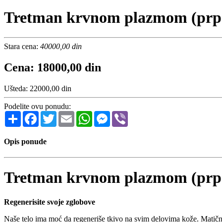
Tretman krvnom plazmom (prp)
Stara cena:
40000,00 din
Cena: 18000,00 din
Ušteda: 22000,00 din
Podelite ovu ponudu:
Share
Facebook
Twitter
Email
WhatsApp
Messenger
Viber
Opis ponude
Tretman krvnom plazmom (prp)
Regenerisite svoje zglobove
Naše telo ima moć da regeneriše tkivo na svim delovima kože. Matične