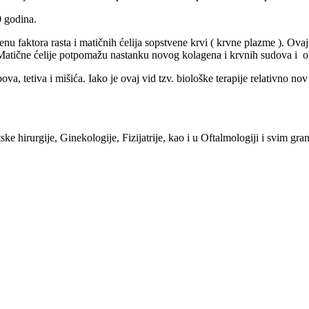
0 godina.
nu faktora rasta i matičnih ćelija sopstvene krvi ( krvne plazme ). Ovaj
ja. Matične ćelije potpomažu nastanku novog kolagena i krvnih sudova i 
va, tetiva i mišića. Iako je ovaj vid tzv. biološke terapije relativno no
ske hirurgije, Ginekologije, Fizijatrije, kao i u Oftalmologiji i svim g