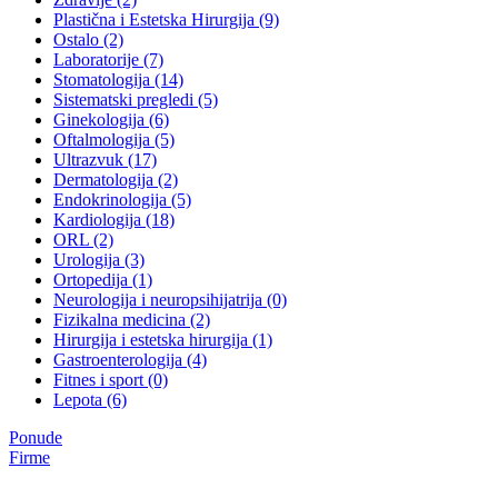
Plastična i Estetska Hirurgija (9)
Ostalo (2)
Laboratorije (7)
Stomatologija (14)
Sistematski pregledi (5)
Ginekologija (6)
Oftalmologija (5)
Ultrazvuk (17)
Dermatologija (2)
Endokrinologija (5)
Kardiologija (18)
ORL (2)
Urologija (3)
Ortopedija (1)
Neurologija i neuropsihijatrija (0)
Fizikalna medicina (2)
Hirurgija i estetska hirurgija (1)
Gastroenterologija (4)
Fitnes i sport (0)
Lepota (6)
Ponude
Firme