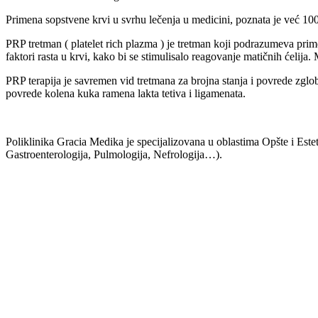
Primena sopstvene krvi u svrhu lečenja u medicini, poznata je već 10
PRP tretman ( platelet rich plazma ) je tretman koji podrazumeva prime
faktori rasta u krvi, kako bi se stimulisalo reagovanje matičnih ćeli
PRP terapija je savremen vid tretmana za brojna stanja i povrede zglobo
povrede kolena kuka ramena lakta tetiva i ligamenata.
Poliklinika Gracia Medika je specijalizovana u oblastima Opšte i Estet
Gastroenterologija, Pulmologija, Nefrologija…).