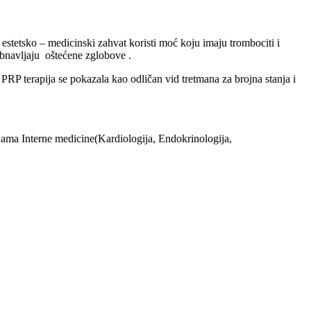
 estetsko – medicinski zahvat koristi moć koju imaju trombociti i
obnavljaju oštećene zglobove .
v PRP terapija se pokazala kao odličan vid tretmana za brojna stanja i
ranama Interne medicine(Kardiologija, Endokrinologija,