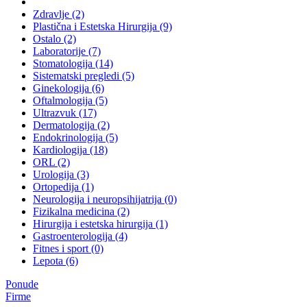
Zdravlje (2)
Plastična i Estetska Hirurgija (9)
Ostalo (2)
Laboratorije (7)
Stomatologija (14)
Sistematski pregledi (5)
Ginekologija (6)
Oftalmologija (5)
Ultrazvuk (17)
Dermatologija (2)
Endokrinologija (5)
Kardiologija (18)
ORL (2)
Urologija (3)
Ortopedija (1)
Neurologija i neuropsihijatrija (0)
Fizikalna medicina (2)
Hirurgija i estetska hirurgija (1)
Gastroenterologija (4)
Fitnes i sport (0)
Lepota (6)
Ponude
Firme