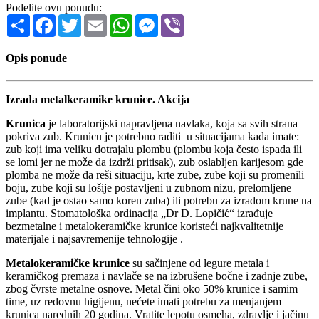
Podelite ovu ponudu:
Share
Facebook
Twitter
Email
WhatsApp
Messenger
Viber
Opis ponude
Izrada metalkeramike krunice. Akcija
Krunica
je laboratorijski napravljena navlaka, koja sa svih strana
pokriva zub. Krunicu je potrebno raditi u situacijama kada imate:
zub koji ima veliku dotrajalu plombu (plombu koja često ispada ili
se lomi jer ne može da izdrži pritisak), zub oslabljen karijesom gde
plomba ne može da reši situaciju, krte zube, zube koji su promenili
boju, zube koji su lošije postavljeni u zubnom nizu, prelomljene
zube (kad je ostao samo koren zuba) ili potrebu za izradom krune na
implantu. Stomatološka ordinacija „Dr D. Lopičić“ izrađuje
bezmetalne i metalokeramičke krunice koristeći najkvalitetnije
materijale i najsavremenije tehnologije .
Metalokeramičke krunice
su sačinjene od legure metala i
keramičkog premaza i navlače se na izbrušene bočne i zadnje zube,
zbog čvrste metalne osnove. Metal čini oko 50% krunice i samim
time, uz redovnu higijenu, nećete imati potrebu za menjanjem
krunica narednih 20 godina. Vratite lepotu osmeha, zdravlje i jačinu