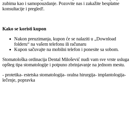
zubima kao i samopouzdanje. Pozovite nas i zakažite besplatne
konsultacije i pregled!.
Kako se koristi kupon
Nakon preuzimanja, kupon će se nalaziti u „Download
folderu“ na vašem telefonu ili računaru
Kupon sačuvajte na mobilni telefon i ponesite sa sobom.
Stomatološka ordinacija Dental Milošević nudi vam sve vrste usluga
opšteg tipa stomatologije i potpuno zbrinjavanje na jednom mestu.
- protetika- estetska stomatologija- oralna hirurgija- implantologija-
lečenje, popravka