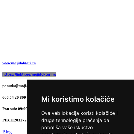
www.mojidoktori.rs
https://linktr.ee/mojidoktori.rs
ponuda@mojidoktori.rs
Mi koristimo kolačiće
066 54 20 809 ; 0677 89 86 72
Pon-sub: 09:00 do 17:00 časova
Ova veb lokacija koristi kolačiće i
druge tehnologije praćenja da
PIB:
112032720
poboljša vaše iskustvo
Blog