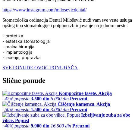
https://www.instagram.com/milosevicdental/
Stomatološka ordinacija Dental Milošević nudi vam sve vrste usluga
opšteg tipa stomatologije i potpuno zbrinjavanje na jednom mestu.
- protetika
- estetska stomatologija
- oralna hirurgija
- implantologija
- lečenje, popravka
SVE PONUDE OVOG PONUĐAČA
Slične ponude
Kompozitne fasete. Akcija
|
42% popusta
3.500 din
6.000 din
Preuzmi
Čišćenje kamenca. Akcija
|
50% popusta
1.500 din
3.000 din
Preuzmi
Izbeljivanje zuba za obe
vilice. Popust
|
40% popusta
9.900 din
16.500 din
Preuzmi