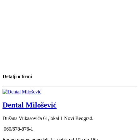
Detalji o firmi
Dental Milošević
Dušana Vukasovića 61,lokal 1 Novi Beograd.
060/678-876-1
Radno vreme: ponedeljak - petak od 10h do 18h