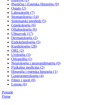
Plastična i Estetska Hirurgija (9)
Ostalo (2)
Laboratorije (7)
Stomatologija (14)
Sistematski pregledi (5)
Ginekologija (6)
Oftalmologija (6)
Ultrazvuk (17)
Dermatologija (2)
Endokrinologija (5)
Kardiologija (28)
ORL (2)
Urologija (3)
Ortopedija (1)
Neurologija i neuropsihijatrija (0)
Fizikalna medicina (2)
Hirurgija i estetska hirurgija (1)
Gastroenterologija (4)
Fitnes i sport (0)
Lepota (6)
Ponude
Firme