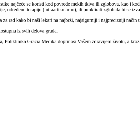
ike najčeće se koristi kod povrede mekih tkiva ili zglobova, kao i kod
e, određenu terapiju (intraartikularno), ili punktirati zglob da bi se izv
za rad kako bi naši lekari na najbrži, najsigurniji i najprecizniji način 
dostupna iz svih delova grada.
, Poliklinika Gracia Medika doprinosi Vašem zdravijem životu, a kroz s