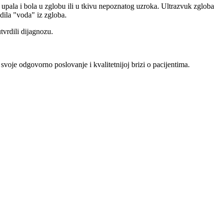
 upala i bola u zglobu ili u tkivu nepoznatog uzroka. Ultrazvuk zgloba
adila "voda" iz zgloba.
utvrdili dijagnozu.
voje odgovorno poslovanje i kvalitetnijoj brizi o pacijentima.