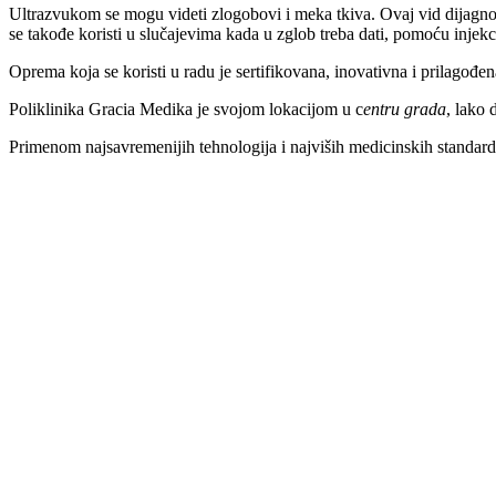
Ultrazvukom se mogu videti zlogobovi i meka tkiva. Ovaj vid dijagnost
se takođe koristi u slučajevima kada u zglob treba dati, pomoću injekcij
Oprema koja se koristi u radu je sertifikovana, inovativna i prilagođena 
Poliklinika Gracia Medika je svojom lokacijom u c
entru grada
, lako 
Primenom najsavremenijih tehnologija i najviših medicinskih standarda