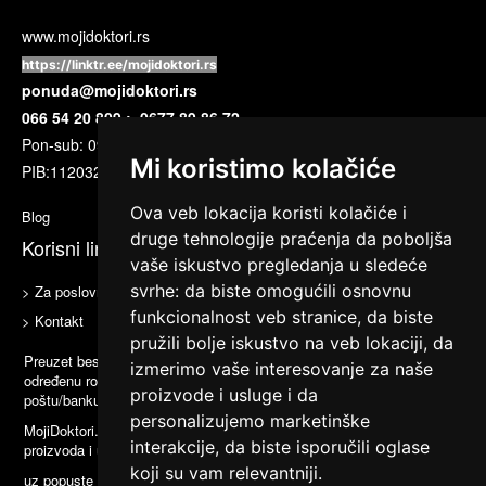
www.mojidoktori.rs
https://linktr.ee/mojidoktori.rs
ponuda@mojidoktori.rs
066 54 20 809 ; 0677 89 86 72
Pon-sub: 09:00 do 17:00 časova
Mi koristimo kolačiće
PIB:
112032720
Ova veb lokacija koristi kolačiće i
Blog
druge tehnologije praćenja da poboljša
Korisni linkovi
vaše iskustvo pregledanja u sledeće
svrhe:
da biste omogućili osnovnu
> Za poslovne partnere
> Uslovi korišćenja
funkcionalnost veb stranice
,
da biste
> Kontakt
pružili bolje iskustvo na veb lokaciji
,
da
Preuzet besplatan kupon Vam omogućava da iskoristite popust na
izmerimo vaše interesovanje za naše
određenu robu ili uslugu i platite na licu mesta, bez odlaska u
proizvode i usluge i da
poštu/banku ili plaćanja ebanking nalogom.
personalizujemo marketinške
MojiDoktori.rs svakog dana nudi privlačne i vrlo povoljne ponude
interakcije
,
da biste isporučili oglase
proizvoda i usluga
koji su vam relevantniji
.
uz popuste do 90%.laboratorije,hrana i piće, putovanja, zdravlje,