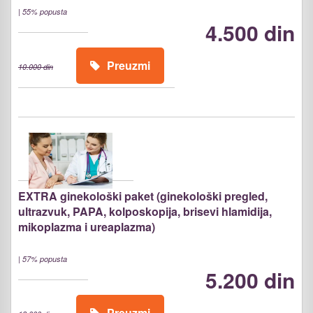
|
55% popusta
4.500 din
Preuzmi
10.000 din
EXTRA ginekološki paket (ginekološki pregled,
ultrazvuk, PAPA, kolposkopija, brisevi hlamidija,
mikoplazma i ureaplazma)
|
57% popusta
5.200 din
Preuzmi