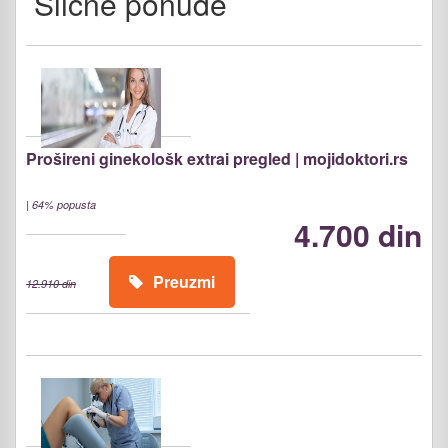
Slične ponude
Prošireni ginekološk extrai pregled | mojidoktori.rs
|
64% popusta
4.700 din
Preuzmi
12.910 din