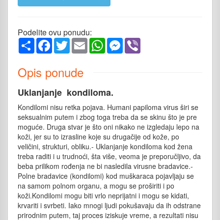
Podelite ovu ponudu:
Share
Facebook
Twitter
Email
WhatsApp
Messenger
Viber
Opis ponude
Uklanjanje kondiloma.
Kondilomi nisu retka pojava. Humani papiloma virus širi se
seksualnim putem i zbog toga treba da se skinu što je pre
moguće. Druga stvar je što oni nikako ne izgledaju lepo na
koži, jer su to izrasline koje su drugačije od kože, po
veličini, strukturi, obliku.- Uklanjanje kondiloma kod žena
treba raditi i u trudnoći, šta više, veoma je preporučljivo, da
beba prilikom rođenja ne bi nasledila virusne bradavice.-
Polne bradavice (kondilomi) kod muškaraca pojavljaju se
na samom polnom organu, a mogu se proširiti i po
koži.Kondilomi mogu biti vrlo neprijatni i mogu se kidati,
krvariti i svrbeti. Iako mnogi ljudi pokušavaju da ih odstrane
prirodnim putem, taj proces iziskuje vreme, a rezultati nisu