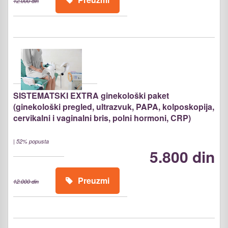
12.000 din
SISTEMATSKI EXTRA ginekološki paket
(ginekološki pregled, ultrazvuk, PAPA, kolposkopija,
cervikalni i vaginalni bris, polni hormoni, CRP)
|
52% popusta
5.800 din
Preuzmi
12.000 din