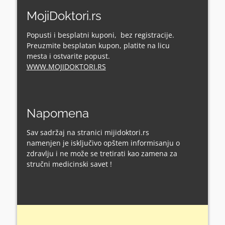
MojiDoktori.rs
Popusti i besplatni kuponi, bez registracije.
Preuzmite besplatan kupon, platite na licu
mesta i ostvarite popust.
WWW.MOJIDOKTORI.RS
Napomena
Sav sadržaj na stranici mijidoktori.rs
namenjen je isključivo opštem informisanju o
zdravlju i ne može se tretirati kao zamena za
stručni medicinski savet !