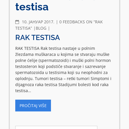
testisa
COMMENTS
10. ЈАНУАР 2017.
0 FEEDBACKS ON “RAK
TESTISA”
BLOG
RAK TESTISA
RAK TESTISA Rak testisa nastaje u polnim
žlezdama muškaraca u kojima se stvaraju muške
polne ćelije (spermatozoidi) i muški polni hormon
testosteron koji podstiče stvaranje i sazrevanje
spermatozoida u testisima koji su neophodni za
oplodnju. Tumori testisa – retki tumori Simptomi i
dijagnoza raka testisa Stadijumi bolesti kod raka
testisa…
PROČITAJ VIŠE