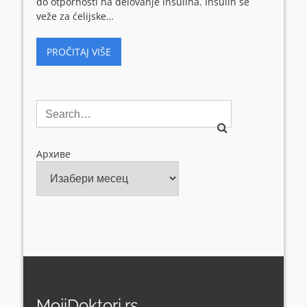
do otpornosti na delovanje insulina. Insulin se
veže za ćelijske…
PROČITAJ VIŠE
Архиве
MojiDoktori.rs