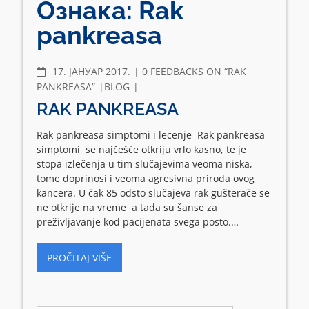
Ознака:
Rak
pankreasa
COMMENTS
17. ЈАНУАР 2017.
0 FEEDBACKS ON “RAK
PANKREASA”
BLOG
RAK PANKREASA
Rak pankreasa simptomi i lecenje Rak pankreasa
simptomi se najčešće otkriju vrlo kasno, te je
stopa izlečenja u tim slučajevima veoma niska,
tome doprinosi i veoma agresivna priroda ovog
kancera. U čak 85 odsto slučajeva rak gušterače se
ne otkrije na vreme a tada su šanse za
preživljavanje kod pacijenata svega posto.…
PROČITAJ VIŠE