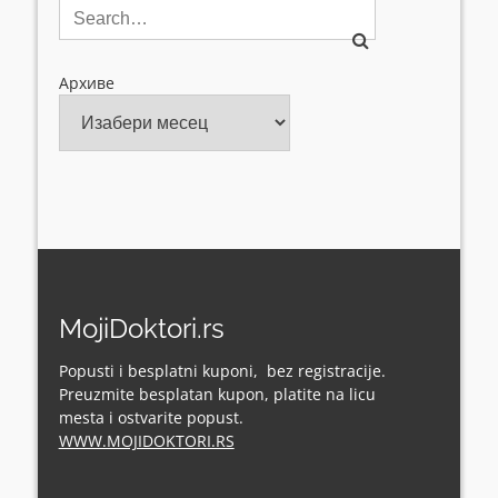
Архиве
MojiDoktori.rs
Popusti i besplatni kuponi, bez registracije.
Preuzmite besplatan kupon, platite na licu
mesta i ostvarite popust.
WWW.MOJIDOKTORI.RS