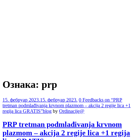
Ознака:
prp
Comments
15. фебруар 2023.
15. фебруар 2023.
0 Feedbacks on “PRP
tretman podmlađivanja krvnom plazmom – akcija 2 regije lica +1
regija lica GRATIS”
blog
by
Ordinacije@
PRP tretman podmlađivanja krvnom
plazmom – akcija 2 regije lica +1 regija