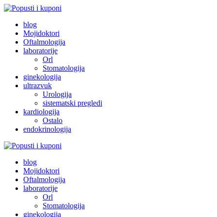
Skip
to
Popusti i kuponi
Popusti Beograd
blog
content
Mojidoktori
Oftalmologija
laboratorije
Orl
Stomatologija
ginekologija
ultrazvuk
Urologija
sistematski pregledi
kardiologija
Ostalo
endokrinologija
Popusti i kuponi
Popusti Beograd
blog
Mojidoktori
Oftalmologija
laboratorije
Orl
Stomatologija
ginekologija