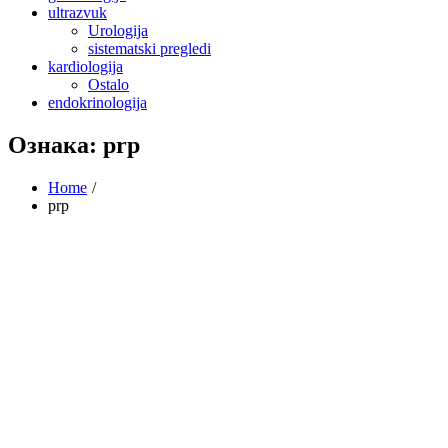
ultrazvuk
Urologija
sistematski pregledi
kardiologija
Ostalo
endokrinologija
Ознака:
prp
Home
prp