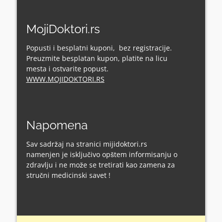
MojiDoktori.rs
Popusti i besplatni kuponi, bez registracije.
Preuzmite besplatan kupon, platite na licu
mesta i ostvarite popust.
WWW.MOJIDOKTORI.RS
Napomena
Sav sadržaj na stranici mijidoktori.rs
namenjen je isključivo opštem informisanju o
zdravlju i ne može se tretirati kao zamena za
stručni medicinski savet !