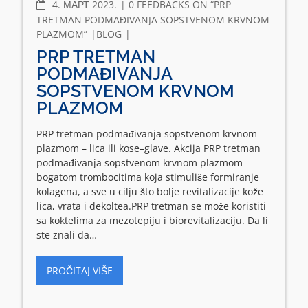
COMMENTS
4. МАРТ 2023.
0 FEEDBACKS ON “PRP
TRETMAN PODMAĐIVANJA SOPSTVENOM KRVNOM
PLAZMOM”
BLOG
PRP TRETMAN
PODMAĐIVANJA
SOPSTVENOM KRVNOM
PLAZMOM
PRP tretman podmađivanja sopstvenom krvnom
plazmom – lica ili kose–glave. Akcija PRP tretman
podmađivanja sopstvenom krvnom plazmom
bogatom trombocitima koja stimuliše formiranje
kolagena, a sve u cilju što bolje revitalizacije kože
lica, vrata i dekoltea.PRP tretman se može koristiti
sa koktelima za mezotepiju i biorevitalizaciju. Da li
ste znali da…
PROČITAJ VIŠE