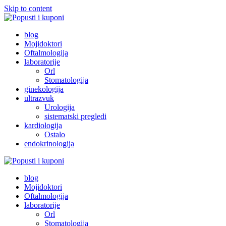
Skip to content
Popusti i kuponi
Popusti Beograd
blog
Mojidoktori
Oftalmologija
laboratorije
Orl
Stomatologija
ginekologija
ultrazvuk
Urologija
sistematski pregledi
kardiologija
Ostalo
endokrinologija
Popusti i kuponi
Popusti Beograd
blog
Mojidoktori
Oftalmologija
laboratorije
Orl
Stomatologija