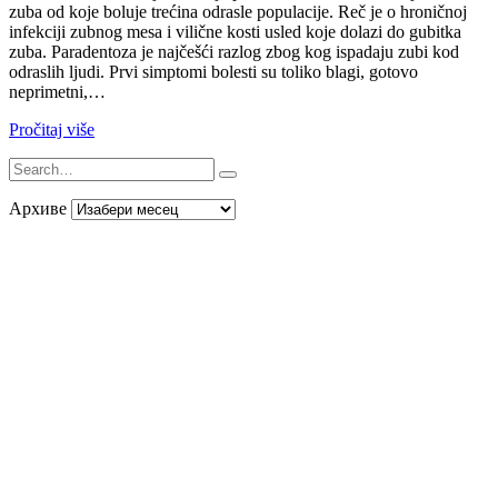
zuba od koje boluje trećina odrasle populacije. Reč je o hroničnoj
infekciji zubnog mesa i vilične kosti usled koje dolazi do gubitka
zuba. Paradentoza je najčešći razlog zbog kog ispadaju zubi kod
odraslih ljudi. Prvi simptomi bolesti su toliko blagi, gotovo
neprimetni,…
Pročitaj više
Архиве