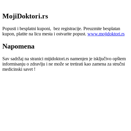
MojiDoktori.rs
Popusti i besplatni kuponi, bez registracije. Preuzmite besplatan
kupon, platite na licu mesta i ostvarite popust.
www.mojidoktori.rs
Napomena
Sav sadržaj na stranici mijidoktori.rs namenjen je isključivo opštem
informisanju o zdravlju i ne može se tretirati kao zamena za stručni
medicinski savet !