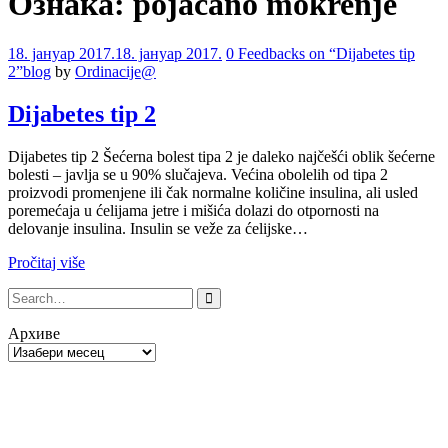
Ознака:
pojačano mokrenje
Comments
18. јануар 2017.
18. јануар 2017.
0 Feedbacks on “Dijabetes tip
2”
blog
by
Ordinacije@
Dijabetes tip 2
Dijabetes tip 2 Šećerna bolest tipa 2 je daleko najčešći oblik šećerne
bolesti – javlja se u 90% slučajeva. Većina obolelih od tipa 2
proizvodi promenjene ili čak normalne količine insulina, ali usled
poremećaja u ćelijama jetre i mišića dolazi do otpornosti na
delovanje insulina. Insulin se veže za ćelijske…
Pročitaj više
Архиве