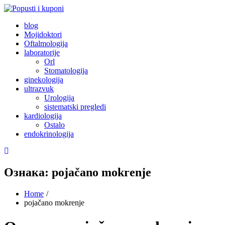
Skip
to
Popusti i kuponi
Popusti Beograd
blog
content
Mojidoktori
Oftalmologija
laboratorije
Orl
Stomatologija
ginekologija
ultrazvuk
Urologija
sistematski pregledi
kardiologija
Ostalo
endokrinologija
Ознака:
pojačano mokrenje
Home
pojačano mokrenje