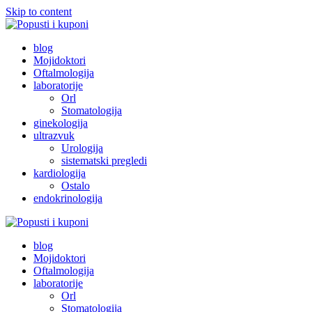
Skip to content
Popusti i kuponi
Popusti Beograd
blog
Mojidoktori
Oftalmologija
laboratorije
Orl
Stomatologija
ginekologija
ultrazvuk
Urologija
sistematski pregledi
kardiologija
Ostalo
endokrinologija
Popusti i kuponi
Popusti Beograd
blog
Mojidoktori
Oftalmologija
laboratorije
Orl
Stomatologija