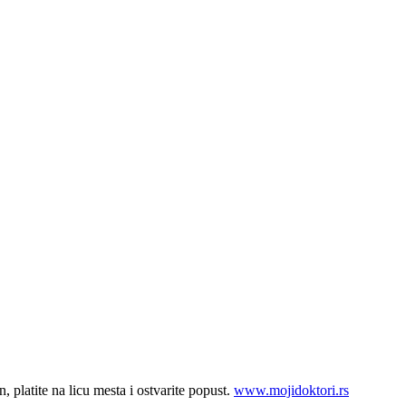
, platite na licu mesta i ostvarite popust.
www.mojidoktori.rs