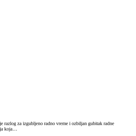
je razlog za izgubljeno radno vreme i ozbiljan gubitak radne
čja koja…