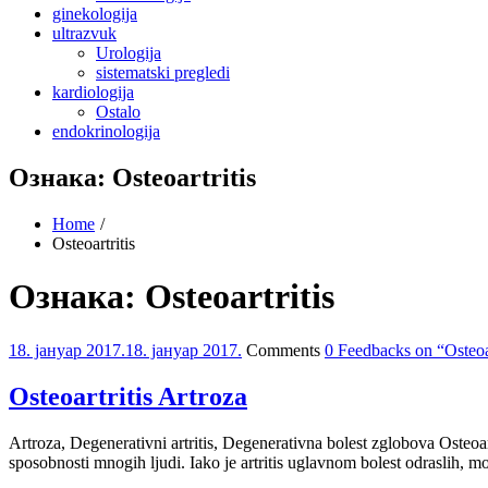
ginekologija
ultrazvuk
Urologija
sistematski pregledi
kardiologija
Ostalo
endokrinologija
Ознака:
Osteoartritis
Home
Osteoartritis
Ознака:
Osteoartritis
18. јануар 2017.
18. јануар 2017.
Comments
0 Feedbacks on “Osteoar
Osteoartritis Artroza
Artroza, Degenerativni artritis, Degenerativna bolest zglobova Osteoa
sposobnosti mnogih ljudi. Iako je artritis uglavnom bolest odraslih, 