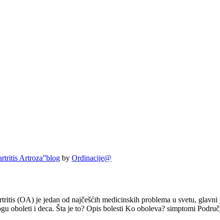
tritis Artroza”
blog
by
Ordinacije@
rtritis (OA) je jedan od najčešćih medicinskih problema u svetu, glavni 
mogu oboleti i deca. Šta je to? Opis bolesti Ko oboleva? simptomi Podru