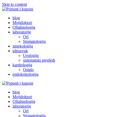
Skip to content
Popusti i kuponi
Popusti Beograd
blog
Mojidoktori
Oftalmologija
laboratorije
Orl
Stomatologija
ginekologija
ultrazvuk
Urologija
sistematski pregledi
kardiologija
Ostalo
endokrinologija
Popusti i kuponi
Popusti Beograd
blog
Mojidoktori
Oftalmologija
laboratorije
Orl
Stomatologija