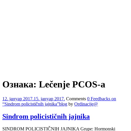
Ознака:
Lečenje PCOS-a
12. јануар 2017.
15. јануар 2017.
Comments
0 Feedbacks on
“Sindrom policističnih jajnika”
blog
by
Ordinacije@
Sindrom policističnih jajnika
SINDROM POLICISTIČNIH JAJNIKA Grupe: Hormonski