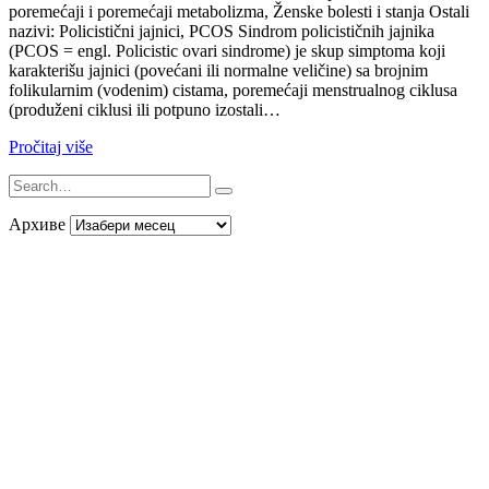
poremećaji i poremećaji metabolizma, Ženske bolesti i stanja Ostali
nazivi: Policistični jajnici, PCOS Sindrom policističnih jajnika
(PCOS = engl. Policistic ovari sindrome) je skup simptoma koji
karakterišu jajnici (povećani ili normalne veličine) sa brojnim
folikularnim (vodenim) cistama, poremećaji menstrualnog ciklusa
(produženi ciklusi ili potpuno izostali…
Pročitaj više
Архиве