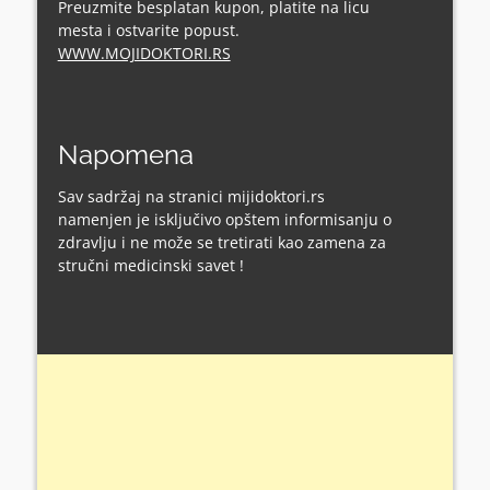
Preuzmite besplatan kupon, platite na licu
mesta i ostvarite popust.
WWW.MOJIDOKTORI.RS
Napomena
Sav sadržaj na stranici mijidoktori.rs
namenjen je isključivo opštem informisanju o
zdravlju i ne može se tretirati kao zamena za
stručni medicinski savet !