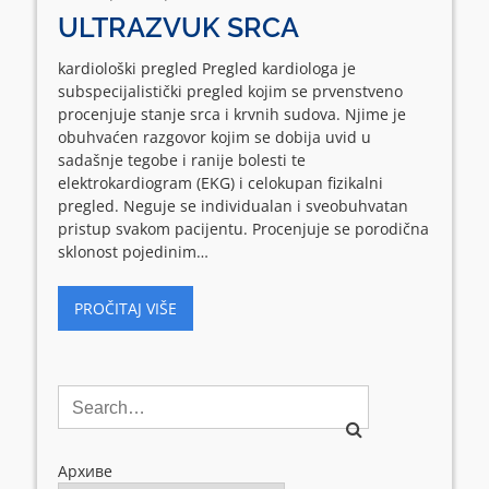
ULTRAZVUK SRCA
kardiološki pregled Pregled kardiologa je
subspecijalistički pregled kojim se prvenstveno
procenjuje stanje srca i krvnih sudova. Njime je
obuhvaćen razgovor kojim se dobija uvid u
sadašnje tegobe i ranije bolesti te
elektrokardiogram (EKG) i celokupan fizikalni
pregled. Neguje se individualan i sveobuhvatan
pristup svakom pacijentu. Procenjuje se porodična
sklonost pojedinim…
PROČITAJ VIŠE
Архиве