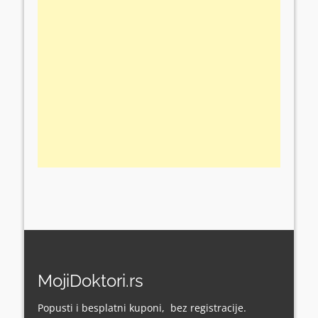
MojiDoktori.rs
Popusti i besplatni kuponi, bez registracije.