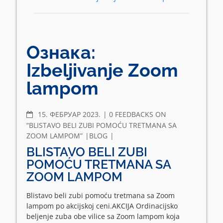
Ознака:
Izbeljivanje Zoom
lampom
COMMENTS
15. ФЕБРУАР 2023.
0 FEEDBACKS ON
“BLISTAVO BELI ZUBI POMOĆU TRETMANA SA
ZOOM LAMPOM”
BLOG
BLISTAVO BELI ZUBI
POMOĆU TRETMANA SA
ZOOM LAMPOM
Blistavo beli zubi pomoću tretmana sa Zoom
lampom po akcijskoj ceni.AKCIJA Ordinacijsko
beljenje zuba obe vilice sa Zoom lampom koja