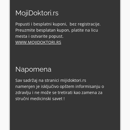
MojiDoktori.rs
Popusti i besplatni kuponi, bez registracije.
Preuzmite besplatan kupon, platite na licu
mesta i ostvarite popust.
WWW.MOJIDOKTORI.RS
Napomena
Sav sadržaj na stranici mijidoktori.rs
namenjen je isključivo opštem informisanju o
zdravlju i ne može se tretirati kao zamena za
stručni medicinski savet !