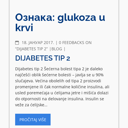
Ознака:
glukoza u
krvi
COMMENTS
18. ЈАНУАР 2017.
0 FEEDBACKS ON
“DIJABETES TIP 2”
BLOG
DIJABETES TIP 2
Dijabetes tip 2 Šećerna bolest tipa 2 je daleko
najčešći oblik šećerne bolesti – javlja se u 90%
slučajeva. Većina obolelih od tipa 2 proizvodi
promenjene ili čak normalne količine insulina, ali
usled poremećaja u ćelijama jetre i mišića dolazi
do otpornosti na delovanje insulina. Insulin se
veže za ćelijske…
PROČITAJ VIŠE