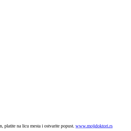
, platite na licu mesta i ostvarite popust.
www.mojidoktori.rs