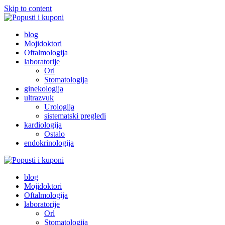
Skip to content
Popusti i kuponi
Popusti Beograd
blog
Mojidoktori
Oftalmologija
laboratorije
Orl
Stomatologija
ginekologija
ultrazvuk
Urologija
sistematski pregledi
kardiologija
Ostalo
endokrinologija
Popusti i kuponi
Popusti Beograd
blog
Mojidoktori
Oftalmologija
laboratorije
Orl
Stomatologija