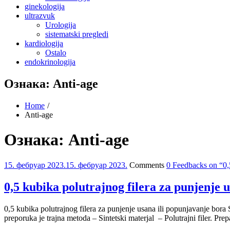
ginekologija
ultrazvuk
Urologija
sistematski pregledi
kardiologija
Ostalo
endokrinologija
Ознака:
Anti-age
Home
Anti-age
Ознака:
Anti-age
15. фебруар 2023.
15. фебруар 2023.
Comments
0 Feedbacks on “0,5
0,5 kubika polutrajnog filera za punjenje 
0,5 kubika polutrajnog filera za punjenje usana ili popunjavanje bora
preporuka je trajna metoda – Sintetski materjal – Polutrajni filer. Pr