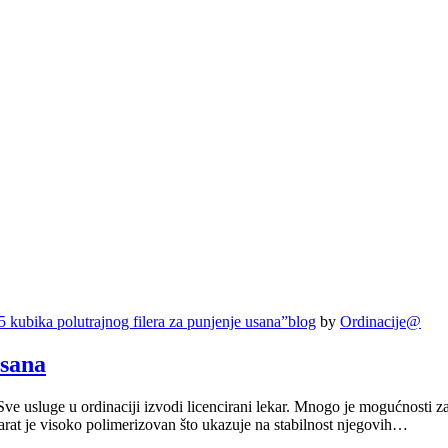
 kubika polutrajnog filera za punjenje usana”
blog
by
Ordinacije@
usana
 Sve usluge u ordinaciji izvodi licencirani lekar. Mnogo je mogućnosti 
eparat je visoko polimerizovan što ukazuje na stabilnost njegovih…