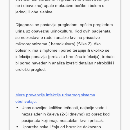
ne i obavezno) upale mokraćne bešike i bolom u
jednoj ili obe slabine.
Dijagnoza se postavlja pregledom, opštim pregledom
urina uz obaveznu urinokulturu. Kod ovih pacijenata
se neizostavno rade i analize krvi na prisustvo
mikroorganizama ( hemokultura) (Slika 2). Ako
bolesnik ima simptome i pored terapije ili ukoliko se
infekcija ponavlja (prelazi u hroničnu infekciju), trebalo
bi pored navedenih analiza izvršiti detaljan nefrološki i
urološki pregled.
Mere prevencije infekcije urinarnog sistema
obuhvataju:
Unos dovoljne količine tečnosti, najbolje vode i
nezaslađenih čajeva (2-3l dnevno) uz oprez kod
pacijenata koji imaju nestabilan krvni pritisak.
Upotreba soka i čaja od brusnice dokazano