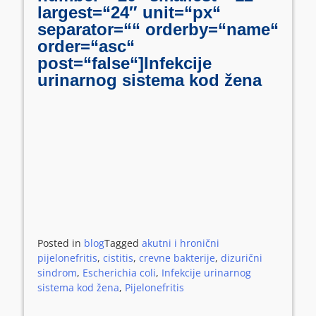
largest=“24″ unit=“px“
separator=““ orderby=“name“
order=“asc“
post=“false“]Infekcije
urinarnog sistema kod žena
Posted in
blog
Tagged
akutni i hronični
pijelonefritis
,
cistitis
,
crevne bakterije
,
dizurični
sindrom
,
Escherichia coli
,
Infekcije urinarnog
sistema kod žena
,
Pijelonefritis