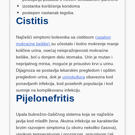
izostanka korišćenja kondoma
postepen nastanak tegoba.
Cistitis
Najčešći simptomi bolesnika sa cistitisom
(upalom
mokraćne bešike)
su učestalo i bolno mokrenje manje
količine urina, osećaj neispražnjenosti mokraćne
bešike, bol u donjem delu stomaka. Urin je mutan i
neprijatnog mirisa, moguće je prisustvo krvi u urinu.
Dijagnoza se postavlja lekarskim pregledom i opštim
pregledom urina, dok je
urinokultura
obavezna kod
ponavljanih infekcija, kod posebnih populacija i kod
sumnje na komplikovanu infekciju.
Pijelonefritis
Upala bubrežno-čašičnog sistema koja se najčešće
javlja kod mlađih žena. Akutna infekcija se karakteriše
brzim razvojem simptoma (u okviru nekoliko časova),
visokom temperaturom i groznicom, prisustvom (ali