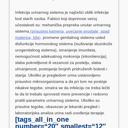
Infekcija urinarnog sistema je najčešći oblik infekcije
kod starih osoba. Faktori koji doprinose većoj
učestalosti su: mehanička prepreka unutar urinarnog
sistema
(prisustvo kamena, uvećanje prostate, spad
materice, kila),
promene genitalnog sistema usled
disfunkcije hormonskog sistema (isušivanje sluzokože
urogenitalnog sistema), smanjenje imuniteta,
nemogućnost adekvatnog mokrenja (inkontiencija),
slaba pokretljivost ili vezanost za postelju, slaba
uhranjenost, postojanje brojnih pridruženih bolesti i
stanja. Ukoliko je pregledom urina ustanovljeno
prisustvo mikroorganizama a da pri tom ne postoje
nikakve tegobe, smatra se da infekciju ne treba lečiti
te da bi trebalo sprovesti mere prevencije i redovno
pratiti parametre urinarnog sistema. Ukoliko su
prisutne tegobe, obavezan je lekarski pregled i
laboratorijska analiza urina radi uvođenja terapije.
[tags_all_in_one
number=“20″ smallest=“12″