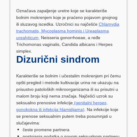
Označava zapaljenje uretre koje se karakteriše
bolnim mokrenjem koje je praćeno pojavom gnojnog
ili sluzavog iscedka. Uzročnici su najčešće
Chlamydia
trachomatis, Mycoplasma hominis i Ureaplasma
urealyticum,
Neisseria gonorrhoeae, a ređe
Trichomonas vaginalis, Candida albicans i Herpes
simplex.
Dizurični sindrom
Karakteriše se bolnim i učestalim mokrenjem pri čemu
opšti pregled i metode kultivacije urina ne ukazuju na
prisustvo patoloških mikroorganizama ili su prisutni u
malom broju koji nema značaja. Najčešći uzrok su
seksualno prenosive infekcije
(genitalni herpes,
gonokokna ili infekcija hlamidijama)
. Na infekcije koje
se prenose seksualnim putem treba posumnjati u
slučajevima:
česte promene partnera
postojanja podatka o novom seksualnom partneru