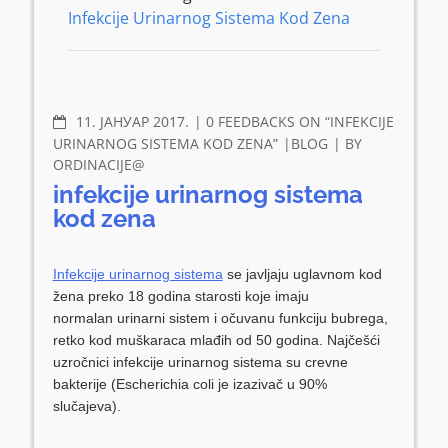
Infekcije Urinarnog Sistema Kod Zena
COMMENTS
11. ЈАНУАР 2017.
0 FEEDBACKS ON “INFEKCIJE
URINARNOG SISTEMA KOD ZENA”
BLOG
BY
ORDINACIJE@
infekcije urinarnog sistema
kod zena
Infekcije urinarnog sistema
se javljaju uglavnom kod
žena preko 18 godina starosti koje imaju
normalan urinarni sistem i očuvanu funkciju bubrega,
retko kod muškaraca mlađih od 50 godina. Najčešći
uzročnici infekcije urinarnog sistema su crevne
bakterije (Escherichia coli je izazivač u 90%
slučajeva).