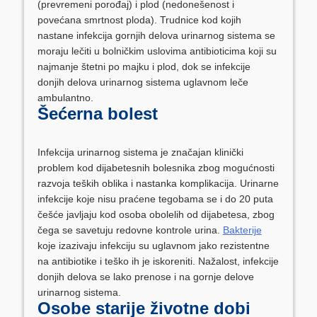
(prevremeni porođaj) i plod (nedonešenost i
povećana smrtnost ploda). Trudnice kod kojih
nastane infekcija gornjih delova urinarnog sistema se
moraju lečiti u bolničkim uslovima antibioticima koji su
najmanje štetni po majku i plod, dok se infekcije
donjih delova urinarnog sistema uglavnom leče
ambulantno.
Šećerna bolest
Infekcija urinarnog sistema je značajan klinički
problem kod dijabetesnih bolesnika zbog mogućnosti
razvoja teških oblika i nastanka komplikacija. Urinarne
infekcije koje nisu praćene tegobama se i do 20 puta
češće javljaju kod osoba obolelih od dijabetesa, zbog
čega se savetuju redovne kontrole urina.
Bakterije
koje izazivaju infekciju su uglavnom jako rezistentne
na antibiotike i teško ih je iskoreniti. Nažalost, infekcije
donjih delova se lako prenose i na gornje delove
urinarnog sistema.
Osobe starije životne dobi