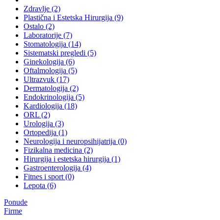
Zdravlje (2)
Plastična i Estetska Hirurgija (9)
Ostalo (2)
Laboratorije (7)
Stomatologija (14)
Sistematski pregledi (5)
Ginekologija (6)
Oftalmologija (5)
Ultrazvuk (17)
Dermatologija (2)
Endokrinologija (5)
Kardiologija (18)
ORL (2)
Urologija (3)
Ortopedija (1)
Neurologija i neuropsihijatrija (0)
Fizikalna medicina (2)
Hirurgija i estetska hirurgija (1)
Gastroenterologija (4)
Fitnes i sport (0)
Lepota (6)
Ponude
Firme