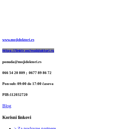
www.mojidoktori.rs
https://linktr.ee/mojidoktori.rs
ponuda@mojidoktori.rs
066 54 20 809 ; 0677 89 86 72
Pon-sub: 09:00 do 17:00 časova
PIB:
112032720
Blog
Korisni linkovi
> Za poslovne partnere