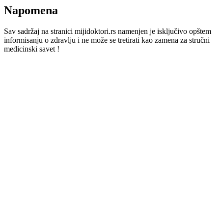
Napomena
Sav sadržaj na stranici mijidoktori.rs namenjen je isključivo opštem
informisanju o zdravlju i ne može se tretirati kao zamena za stručni
medicinski savet !