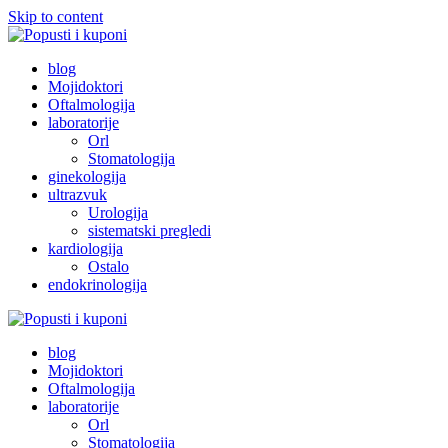
Skip to content
Popusti i kuponi
Popusti Beograd
blog
Mojidoktori
Oftalmologija
laboratorije
Orl
Stomatologija
ginekologija
ultrazvuk
Urologija
sistematski pregledi
kardiologija
Ostalo
endokrinologija
Popusti i kuponi
Popusti Beograd
blog
Mojidoktori
Oftalmologija
laboratorije
Orl
Stomatologija