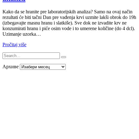
Kako da se hranite pre laboratorijskih analiza? Samo na ovaj način
rezultati će biti tačni Dan pre vađenja krvi uzmite lakši obrok do 19h
(izbegavajte masnu hranu i slatkiše). Sve dok ne izvadite krv ne
konzumirati hranu i piće osim vode i to umerene količine (do 4 dcl).
Uzimanje uzorka…
Pročitaj više
Архиве