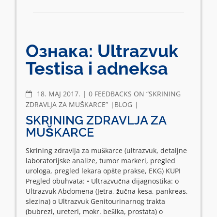
Ознака:
Ultrazvuk
Testisa i adneksa
COMMENTS
18. МАЈ 2017.
0 FEEDBACKS ON “SKRINING
ZDRAVLJA ZA MUŠKARCE”
BLOG
SKRINING ZDRAVLJA ZA
MUŠKARCE
Skrining zdravlja za muškarce (ultrazvuk, detaljne
laboratorijske analize, tumor markeri, pregled
urologa, pregled lekara opšte prakse, EKG) KUPI
Pregled obuhvata: • Ultrazvučna dijagnostika: o
Ultrazvuk Abdomena (Jetra, žučna kesa, pankreas,
slezina) o Ultrazvuk Genitourinarnog trakta
(bubrezi, ureteri, mokr. bešika, prostata) o