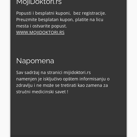
MojiDoktori.rs
Popusti i besplatni kuponi, bez registracije.
Preuzmite besplatan kupon, platite na licu
mesta i ostvarite popust.
WWW.MOJIDOKTORI.RS
Napomena
Sav sadržaj na stranici mijidoktori.rs
namenjen je isključivo opštem informisanju o
zdravlju i ne može se tretirati kao zamena za
stručni medicinski savet !