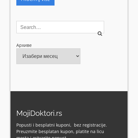
Архиве
MojiDoktori.rs
Popusti i besplatni kuponi, bez registracije.
Preuzmite besplatan kupon, platite na licu
mesta i ostvarite popust.