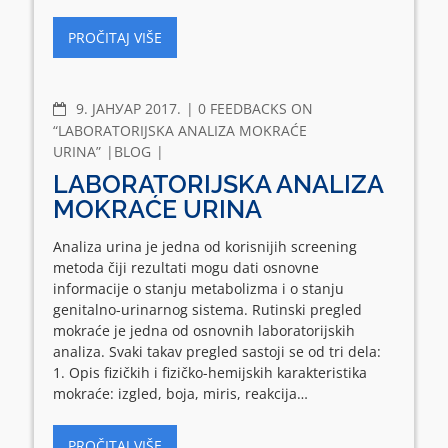
PROČITAJ VIŠE
COMMENTS
9. ЈАНУАР 2017.
0 FEEDBACKS ON
“LABORATORIJSKA ANALIZA MOKRAĆE
URINA”
BLOG
LABORATORIJSKA ANALIZA
MOKRAĆE URINA
Analiza urina je jedna od korisnijih screening
metoda čiji rezultati mogu dati osnovne
informacije o stanju metabolizma i o stanju
genitalno-urinarnog sistema. Rutinski pregled
mokraće je jedna od osnovnih laboratorijskih
analiza. Svaki takav pregled sastoji se od tri dela:
1. Opis fizičkih i fizičko-hemijskih karakteristika
mokraće: izgled, boja, miris, reakcija…
PROČITAJ VIŠE