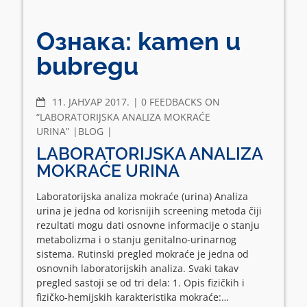
Ознака:
kamen u
bubregu
COMMENTS
11. ЈАНУАР 2017.
0 FEEDBACKS ON
“LABORATORIJSKA ANALIZA MOKRAĆE
URINA”
BLOG
LABORATORIJSKA ANALIZA
MOKRAĆE URINA
Laboratorijska analiza mokraće (urina) Analiza
urina je jedna od korisnijih screening metoda čiji
rezultati mogu dati osnovne informacije o stanju
metabolizma i o stanju genitalno-urinarnog
sistema. Rutinski pregled mokraće je jedna od
osnovnih laboratorijskih analiza. Svaki takav
pregled sastoji se od tri dela: 1. Opis fizičkih i
fizičko-hemijskih karakteristika mokraće:…