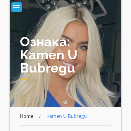
Skip
to
content
Ознака:
Kamen U
Bubregu
Home
Kamen U Bubregu