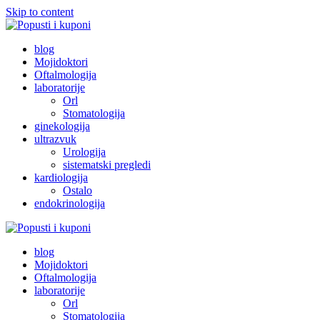
Skip to content
Popusti i kuponi
Popusti Beograd
blog
Mojidoktori
Oftalmologija
laboratorije
Orl
Stomatologija
ginekologija
ultrazvuk
Urologija
sistematski pregledi
kardiologija
Ostalo
endokrinologija
Popusti i kuponi
Popusti Beograd
blog
Mojidoktori
Oftalmologija
laboratorije
Orl
Stomatologija