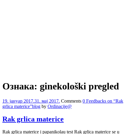
Ознака:
ginekološki pregled
19. јануар 2017.
31. мај 2017.
Comments
0 Feedbacks on “Rak
grlica materice”
blog
by
Ordinacije@
Rak grlica materice
Rak grlica materice i papanikolau test Rak grlica materice se u