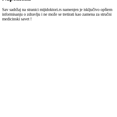
Sav sadržaj na stranici mijidoktori.rs namenjen je isključivo opštem
informisanju o zdravlju i ne može se tretirati kao zamena za stručni
medicinski savet !