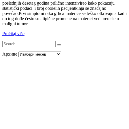
poslednjih desetag godina prilično intenzivirao kako pokazuju
statistički podaci i broj obolelih pacijentkinja se značajno
povećao.Prvi simptomi raka grlica materice se teško otkrivaju a kad i
do tog dođe često su atipične promene na materici već prerasle u
maligni tumor…
Pročitaj više
Архиве