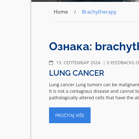
Home
Brachytherapy
Ознака:
brachyt
COMMENTS
13. СЕПТЕМБАР 2024.
0 FEEDBACKS 
LUNG CANCER
Lung cancer Lung tumors can be malignant 
It is not a contagious disease and cannot 
pathologically altered cells that have the ab
PROČITAJ VIŠE