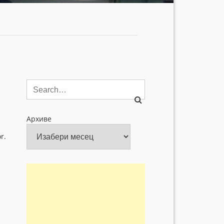
Архиве
r.