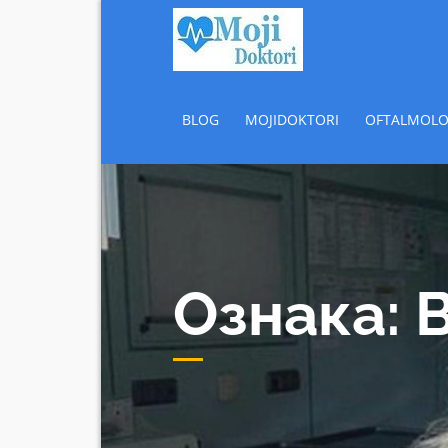
Skip
Popusti 
Popusti Beograd
to
content
BLOG
MOJIDOKTORI
OFTALMOLO
Ознака:
B