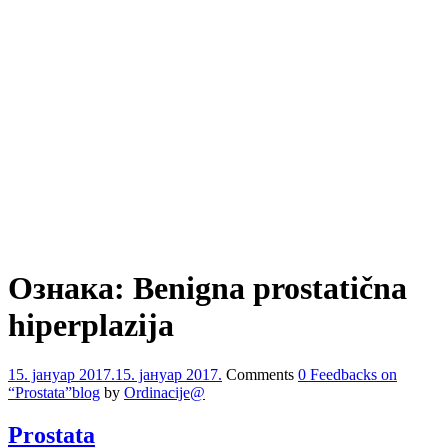
Ознака:
Benigna prostatična
hiperplazija
15. јануар 2017.
15. јануар 2017.
Comments
0 Feedbacks on
“Prostata”
blog
by
Ordinacije@
Prostata