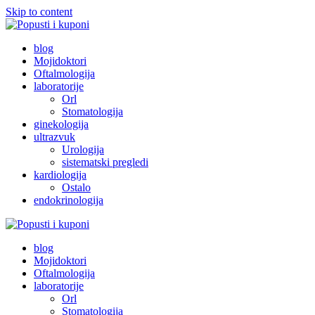
Skip to content
Popusti i kuponi
Popusti Beograd
blog
Mojidoktori
Oftalmologija
laboratorije
Orl
Stomatologija
ginekologija
ultrazvuk
Urologija
sistematski pregledi
kardiologija
Ostalo
endokrinologija
Popusti i kuponi
Popusti Beograd
blog
Mojidoktori
Oftalmologija
laboratorije
Orl
Stomatologija