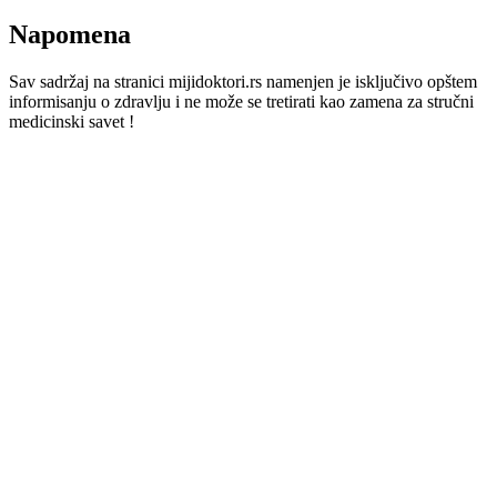
Napomena
Sav sadržaj na stranici mijidoktori.rs namenjen je isključivo opštem
informisanju o zdravlju i ne može se tretirati kao zamena za stručni
medicinski savet !