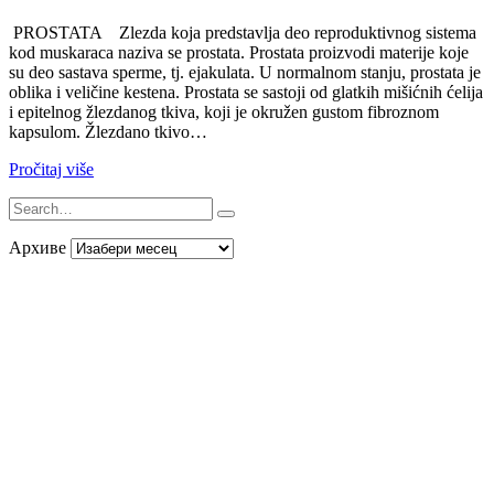
PROSTATA Zlezda koja predstavlja deo reproduktivnog sistema
kod muskaraca naziva se prostata. Prostata proizvodi materije koje
su deo sastava sperme, tj. ejakulata. U normalnom stanju, prostata je
oblika i veličine kestena. Prostata se sastoji od glatkih mišićnih ćelija
i epitelnog žlezdanog tkiva, koji je okružen gustom fibroznom
kapsulom. Žlezdano tkivo…
Pročitaj više
Архиве