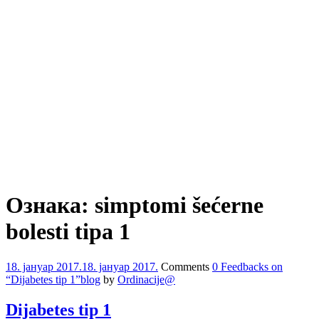
Ознака:
simptomi šećerne
bolesti tipa 1
18. јануар 2017.
18. јануар 2017.
Comments
0 Feedbacks on
“Dijabetes tip 1”
blog
by
Ordinacije@
Dijabetes tip 1