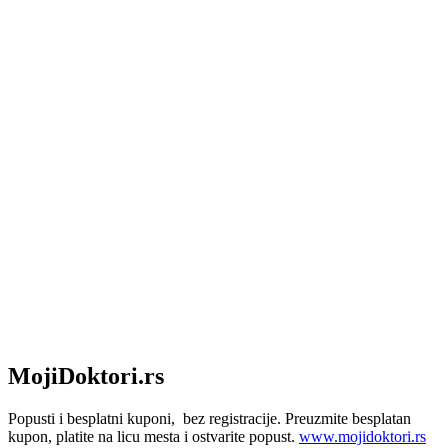
MojiDoktori.rs
Popusti i besplatni kuponi, bez registracije. Preuzmite besplatan
kupon, platite na licu mesta i ostvarite popust.
www.mojidoktori.rs