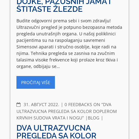
DOJKE, PAZUŠNIH JAMA I
ŠTITASTE ŽLEZDE
Budite odgovorni prema sebi i svom zdravlju!
Ultrazvučni pregled je potpuno bezopasna metoda
pregleda unutrašnjih organa. U našoj poliklinici
pacijentima su na raspolaganju savremeni
Simensovi aparati i stručno osoblje, koje radi na
njima. Tehnika pregleda se zasniva na zvučnim
talasima visoke frekvence koji prolaze kroz tkiva i
organe, odbijaju se…
PROČITAJ VIŠE
COMMENTS
31. АВГУСТ 2022.
0 FEEDBACKS ON “DVA
ULTRAZVUCNA PREGLEDA SA KOLOR DOPLEROM
KRVNIH SUDOVA VRATA I NOGU”
BLOG
DVA ULTRAZVUCNA
PREGLEDA SA KOLOR