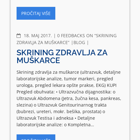
PROČITAJ VIŠE
COMMENTS
18. МАЈ 2017.
0 FEEDBACKS ON “SKRINING
ZDRAVLJA ZA MUŠKARCE”
BLOG
SKRINING ZDRAVLJA ZA
MUŠKARCE
Skrining zdravlja za muškarce (ultrazvuk, detaljne
laboratorijske analize, tumor markeri, pregled
urologa, pregled lekara opšte prakse, EKG) KUPI
Pregled obuhvata: • Ultrazvučna dijagnostika: o
Ultrazvuk Abdomena (Jetra, žučna kesa, pankreas,
slezina) o Ultrazvuk Genitourinarnog trakta
(bubrezi, ureteri, mokr. bešika, prostata) o
Ultrazvuk Testisa i adneksa • Detaljne
laboratorijske analize: o Kompletna…