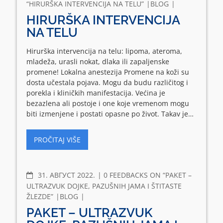
“HIRURŠKA INTERVENCIJA NA TELU”
BLOG
HIRURŠKA INTERVENCIJA
NA TELU
Hirurška intervencija na telu: lipoma, ateroma,
mladeža, urasli nokat, dlaka ili zapaljenske
promene! Lokalna anestezija Promene na koži su
dosta učestala pojava. Mogu da budu različitog i
porekla i kliničkih manifestacija. Većina je
bezazlena ali postoje i one koje vremenom mogu
biti izmenjene i postati opasne po život. Takav je…
PROČITAJ VIŠE
COMMENTS
31. АВГУСТ 2022.
0 FEEDBACKS ON “PAKET –
ULTRAZVUK DOJKE, PAZUŠNIH JAMA I ŠTITASTE
ŽLEZDE”
BLOG
PAKET – ULTRAZVUK