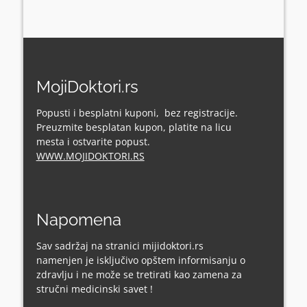
MojiDoktori.rs
Popusti i besplatni kuponi, bez registracije.
Preuzmite besplatan kupon, platite na licu
mesta i ostvarite popust.
WWW.MOJIDOKTORI.RS
Napomena
Sav sadržaj na stranici mijidoktori.rs
namenjen je isključivo opštem informisanju o
zdravlju i ne može se tretirati kao zamena za
stručni medicinski savet !