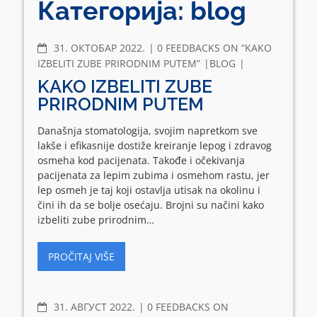
Категорија:
blog
COMMENTS
31. ОКТОБАР 2022.
0 FEEDBACKS ON “KAKO
IZBELITI ZUBE PRIRODNIM PUTEM”
BLOG
KAKO IZBELITI ZUBE
PRIRODNIM PUTEM
Današnja stomatologija, svojim napretkom sve
lakše i efikasnije dostiže kreiranje lepog i zdravog
osmeha kod pacijenata. Takođe i očekivanja
pacijenata za lepim zubima i osmehom rastu, jer
lep osmeh je taj koji ostavlja utisak na okolinu i
čini ih da se bolje osećaju. Brojni su načini kako
izbeliti zube prirodnim…
PROČITAJ VIŠE
COMMENTS
31. АВГУСТ 2022.
0 FEEDBACKS ON