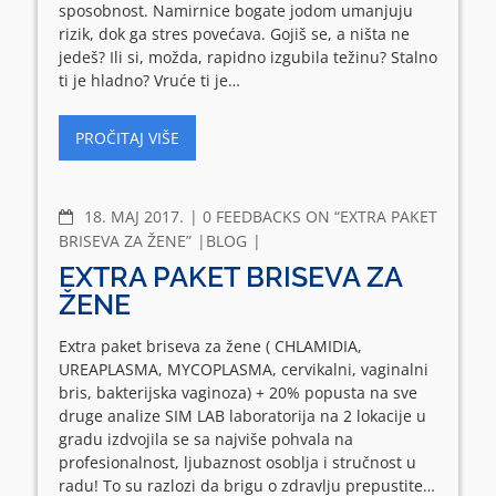
sposobnost. Namirnice bogate jodom umanjuju
rizik, dok ga stres povećava. Gojiš se, a ništa ne
jedeš? Ili si, možda, rapidno izgubila težinu? Stalno
ti je hladno? Vruće ti je…
PROČITAJ VIŠE
COMMENTS
18. МАЈ 2017.
0 FEEDBACKS ON “EXTRA PAKET
BRISEVA ZA ŽENE”
BLOG
EXTRA PAKET BRISEVA ZA
ŽENE
Extra paket briseva za žene ( CHLAMIDIA,
UREAPLASMA, MYCOPLASMA, cervikalni, vaginalni
bris, bakterijska vaginoza) + 20% popusta na sve
druge analize SIM LAB laboratorija na 2 lokacije u
gradu izdvojila se sa najviše pohvala na
profesionalnost, ljubaznost osoblja i stručnost u
radu! To su razlozi da brigu o zdravlju prepustite…