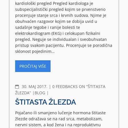
kardiološki pregled Pregled kardiologa je
subspecijalistički pregled kojim se prvenstveno
procenjuje stanje srca i krvnih sudova. Njime je
obuhvaćen razgovor kojim se dobija uvid u
sadašnje tegobe i ranije bolesti te
elektrokardiogram (EKG) i celokupan fizikalni
pregled. Neguje se individualan i sveobuhvatan
pristup svakom pacijentu. Procenjuje se porodična
sklonost pojedinim…
PROČITAJ VIŠE
COMMENTS
30. МАЈ 2017.
0 FEEDBACKS ON “ŠTITASTA
ŽLEZDA”
BLOG
ŠTITASTA ŽLEZDA
Pojačano ili smanjeno lučenje hormona štitaste
žlezde odražava se na rad srca, metabolizam,
nervni sistem, a kod žena i na reproduktivnu