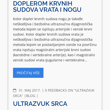
DOPLEROM KRVNIH
SUDOVA VRATA I NOGU
Kolor dopler krvnih sudova nogu je takođe
neškodljiva i bezbolna ultrazvučna dijagnostička
metoda kojom se ispituju arterijski i venski krvni
sudovi. Kolor dopler krvnih sudova vrata je
neškodljiva i bezbolna ultrazvučna dijagnostička
metoda kojom se postavljanjem sonde na površinu
vrata ispituju magistralni arterijski krvni sudovi
(karotidne i vertebralne arterije), kao i magistralni
venski sudovi vrata (jugularne i vertebralne…
PROČITAJ VIŠE
COMMENTS
31. МАЈ 2017.
0 FEEDBACKS ON “ULTRAZVUK
SRCA”
BLOG
ULTRAZVUK SRCA