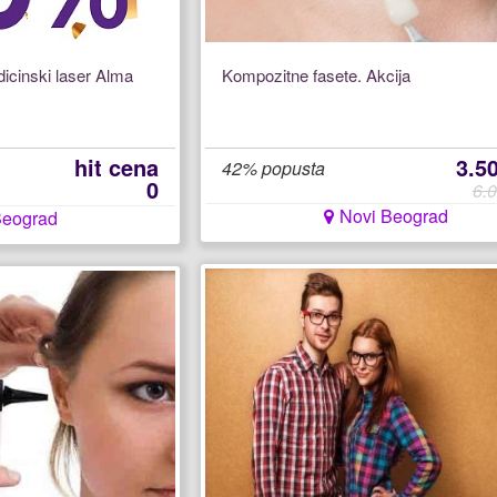
dicinski laser Alma
Kompozitne fasete. Akcija
hit cena
3.5
42% popusta
0
6.0
Novi Beograd
Beograd