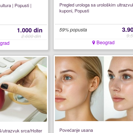
Pregled urologa sa urološkim ultrazv
tura | Popusti |
kuponi, Popusti
3.9
1.000 din
59% popusta
9.5
2.600 din
Beograd
grad
Povećanje usana
G/utrazvuk srca/Holter