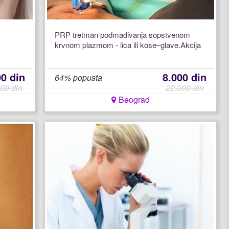
PRP tretman podmađivanja sopstvenom
krvnom plazmom - lica ili kose–glave.Akcija
00 din
8.000 din
64% popusta
00 din
22.000 din
Beograd