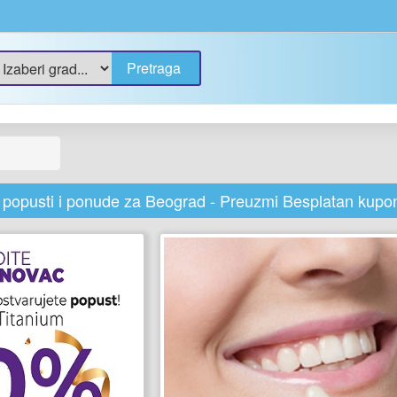
i popusti i ponude za Beograd - Preuzmi Besplatan kupon