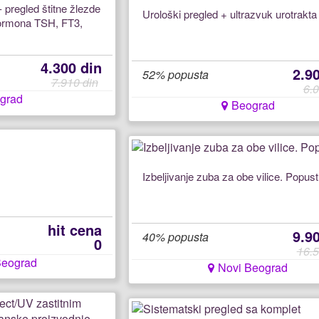
 pregled štitne žlezde
Urološki pregled + ultrazvuk urotrakta
hormona TSH, FT3,
4.300 din
2.9
52% popusta
7.910 din
6.0
grad
Beograd
Izbeljivanje zuba za obe vilice. Popust
hit cena
9.9
40% popusta
0
16.5
Beograd
Novi Beograd