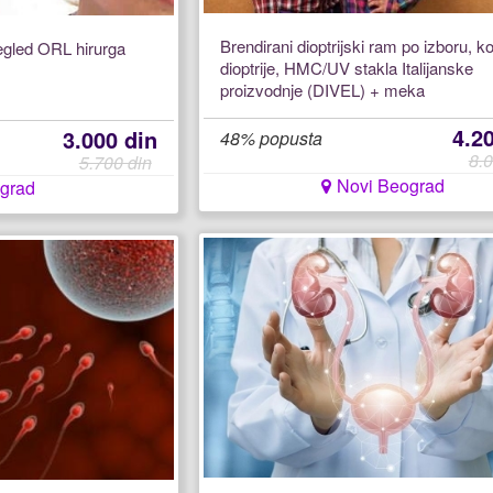
Brendirani dioptrijski ram po izboru, ko
regled ORL hirurga
dioptrije, HMC/UV stakla Italijanske
proizvodnje (DIVEL) + meka
4.2
3.000 din
48% popusta
8.0
5.700 din
Novi Beograd
grad