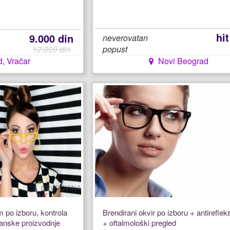
hi
9.000 din
neverovatan
12.000 din
popust
, Vračar
Novi Beograd
am po izboru, kontrola
Brendirani okvir po izboru + antireflek
ijanske proizvodnje
+ oftalmološki pregled