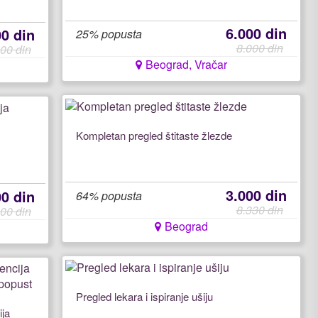
6.000 din
00 din
25% popusta
8.000 din
00 din
Beograd, Vračar
Kompletan pregled štitaste žlezde
3.000 din
00 din
64% popusta
8.330 din
00 din
Beograd
Pregled lekara i ispiranje ušiju
ija