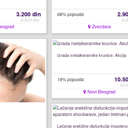
3.200 din
2.9
68% popusta
6.500 din
9.0
Beograd
Zvezdara
Izrada metalkeramike krunice. Akcija
10.5
19% popusta
12.9
Novi Beograd
Lečenje erektilne disfunkcije-impotenc