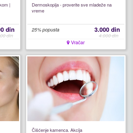
ukom |
Dermoskopija - proverite sve mladeže na
vreme
00 din
3.000 din
25% popusta
00 din
4.000 din
Vračar
Čišćenje kamenca. Akcija