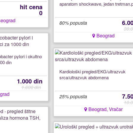
aparatom shockwave, jedan tretman.
hit cena
0
Beograd
6.0
80% popusta
30.0
Beograd
bacter pylori i okultno
000 din
Kardiološki pregled/EKG/ultrazvuk
srca/ultrazvuk abdomena
1.000 din
1.600 din
grad
7.5
25% popusta
10.0
Beograd, Vračar