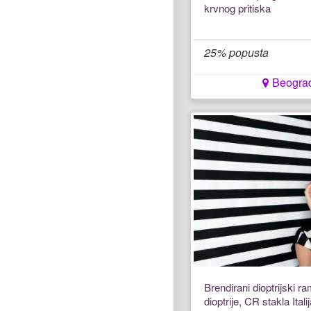
krvnog pritiska
25% popusta
Beograd
Brendirani dioptrijski r
dioptrije, CR stakla Ital