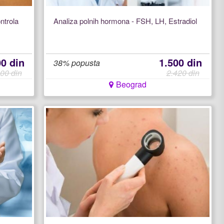
ntrola
Analiza polnih hormona - FSH, LH, Estradiol
00 din
1.500 din
38% popusta
00 din
2.420 din
Beograd