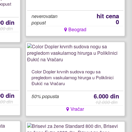
popust
hit cena
neverovatan
0
00 din
popust
00 din
Beograd
Color Dopler krvnih sudova nogu sa
pregledom vaskularnog hirurga u Poliklinici
Đukić na Vračaru
00 din
6.000 din
50% popusta
00 din
12.000 din
Vračar