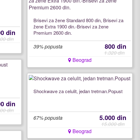
Brisevi za žene Standard 800 din, Brisevi za
žene Extra 1900 din.-Brisevi za žene
00 din
Premium 2600 din.
00 din
800 din
39% popusta
1.320 din
Beograd
Shockwave za celulit, jedan tretman.Popust
00 din
00 din
5.000 din
67% popusta
15.000 din
Beograd