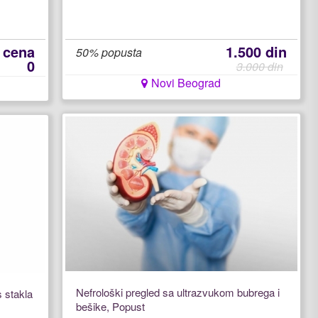
t cena
1.500 din
50% popusta
0
3.000 din
Novi Beograd
Nefrološki pregled sa ultrazvukom bubrega i
s stakla
bešike, Popust